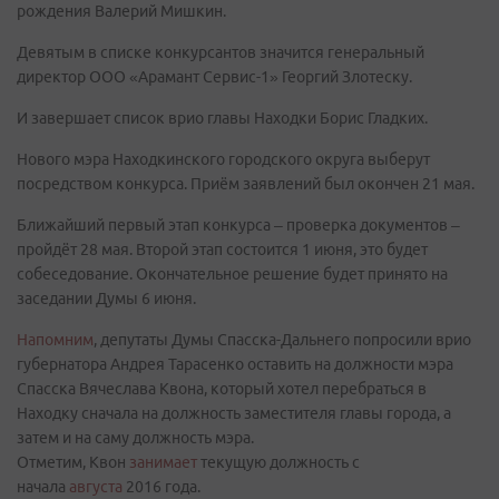
рождения Валерий Мишкин.
Девятым в списке конкурсантов значится генеральный
директор ООО «Арамант Сервис-1» Георгий Злотеску.
И завершает список врио главы Находки Борис Гладких.
Нового мэра Находкинского городского округа выберут
посредством конкурса. Приём заявлений был окончен 21 мая.
Ближайший первый этап конкурса – проверка документов –
пройдёт 28 мая. Второй этап состоится 1 июня, это будет
собеседование. Окончательное решение будет принято на
заседании Думы 6 июня.
Напомним
, депутаты Думы Спасска-Дальнего попросили врио
губернатора Андрея Тарасенко оставить на должности мэра
Спасска Вячеслава Квона, который хотел перебраться в
Находку сначала на должность заместителя главы города, а
затем и на саму должность мэра.
Отметим, Квон
занимает
текущую должность с
начала
августа
2016 года.