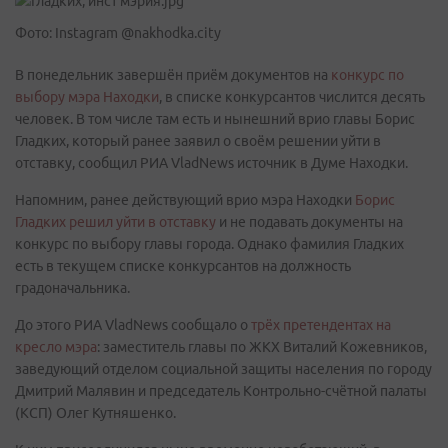
Фото: Instagram @nakhodka.city
В понедельник завершён приём документов на
конкурс по
выбору мэра Находки
, в списке конкурсантов числится десять
человек. В том числе там есть и нынешний врио главы Борис
Гладких, который ранее заявил о своём решении уйти в
отставку, сообщил РИА VladNews источник в Думе Находки.
Напомним, ранее действующий врио мэра Находки
Борис
Гладких решил уйти в отставку
и не подавать документы на
конкурс по выбору главы города. Однако фамилия Гладких
есть в текущем списке конкурсантов на должность
градоначальника.
До этого РИА VladNews сообщало о
трёх претендентах на
кресло мэра
: заместитель главы по ЖКХ Виталий Кожевников,
заведующий отделом социальной защиты населения по городу
Дмитрий Малявин и председатель Контрольно-счётной палаты
(КСП) Олег Кутняшенко.