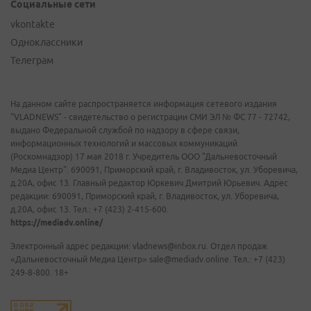
Социальные сети
vkontakte
Одноклассники
Телеграм
На данном сайте распространяется информация сетевого издания
"VLADNEWS" - свидетельство о регистрации СМИ ЭЛ № ФС 77 - 72742,
выдано Федеральной службой по надзору в сфере связи,
информационных технологий и массовых коммуникаций
(Роскомнадзор) 17 мая 2018 г. Учредитель ООО "Дальневосточный
Медиа Центр". 690091, Приморский край, г. Владивосток, ул. Уборевича,
д.20А, офис 13. Главный редактор Юркевич Дмитрий Юрьевич. Адрес
редакции: 690091, Приморский край, г. Владивосток, ул. Уборевича,
д.20А, офис 13. Тел.: +7 (423) 2-415-600.
https://mediadv.online/
Электронный адрес редакции: vladnews@inbox.ru. Отдел продаж
«Дальневосточный Медиа Центр» sale@mediadv.online. Тел.: +7 (423)
249-8-800. 18+