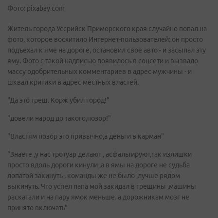
Фото: pixabay.com
Житель города Уссрийск Приморского края случайно попал на
фото, которое восхитило Интернет-пользователей: он просто
подъехал к яме на дороге, остановил свое авто - и засыпал эту
яму. Фото с такой надписью появилось в соцсети и вызвало
массу одобрительных комментариев в адрес мужчины - и
шквал критики в адрес местных властей.
"Да это треш. Корж убил город!"
"довели народ до такого,позор!"
"Властям позор это привычно,а деньги в карман"
"Знаете ,у нас тротуар делают , асфальтируют,так излишки
просто вдоль дороги кинули ,а в ямы на дороге не судьба
лопатой закинуть , команды же не было ,лучше рядом
выкинуть. Что успел папа мой закидал в трещины ,машины
раскатали и на пару ямок меньше. а дорожникам мозг не
принято включать"