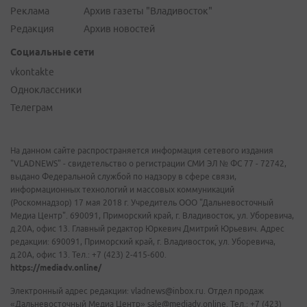
Реклама
Архив газеты "Владивосток"
Редакция
Архив новостей
Социальные сети
vkontakte
Одноклассники
Телеграм
На данном сайте распространяется информация сетевого издания
"VLADNEWS" - свидетельство о регистрации СМИ ЭЛ № ФС 77 - 72742,
выдано Федеральной службой по надзору в сфере связи,
информационных технологий и массовых коммуникаций
(Роскомнадзор) 17 мая 2018 г. Учредитель ООО "Дальневосточный
Медиа Центр". 690091, Приморский край, г. Владивосток, ул. Уборевича,
д.20А, офис 13. Главный редактор Юркевич Дмитрий Юрьевич. Адрес
редакции: 690091, Приморский край, г. Владивосток, ул. Уборевича,
д.20А, офис 13. Тел.: +7 (423) 2-415-600.
https://mediadv.online/
Электронный адрес редакции: vladnews@inbox.ru. Отдел продаж
«Дальневосточный Медиа Центр» sale@mediadv.online. Тел.: +7 (423)