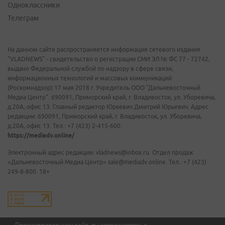
Одноклассники
Телеграм
На данном сайте распространяется информация сетевого издания
"VLADNEWS" - свидетельство о регистрации СМИ ЭЛ № ФС 77 - 72742,
выдано Федеральной службой по надзору в сфере связи,
информационных технологий и массовых коммуникаций
(Роскомнадзор) 17 мая 2018 г. Учредитель ООО "Дальневосточный
Медиа Центр". 690091, Приморский край, г. Владивосток, ул. Уборевича,
д.20А, офис 13. Главный редактор Юркевич Дмитрий Юрьевич. Адрес
редакции: 690091, Приморский край, г. Владивосток, ул. Уборевича,
д.20А, офис 13. Тел.: +7 (423) 2-415-600.
https://mediadv.online/
Электронный адрес редакции: vladnews@inbox.ru. Отдел продаж
«Дальневосточный Медиа Центр» sale@mediadv.online. Тел.: +7 (423)
249-8-800. 18+
Просматривая наш сайт, вы соглашаетесь с