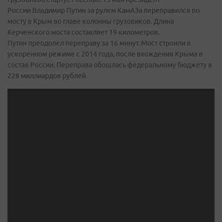
России Владимир Путин за рулем КамАЗа переправился по
мосту в Крым во главе колонны грузовиков. Длина
Керченского моста составляет 19 километров.
Путин преодолел переправу за 16 минут. Мост строили в
ускоренном режиме с 2014 года, после вхождения Крыма в
состав России. Переправа обошлась федеральному бюджету в
228 миллиардов рублей.