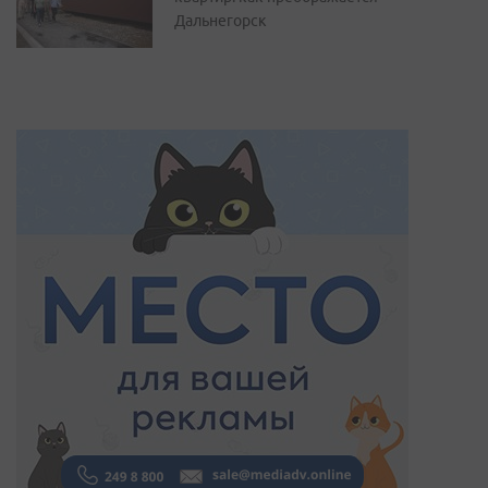
Дальнегорск