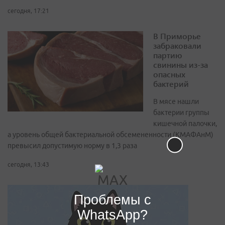
сегодня, 17:21
В Приморье
забраковали
партию
свинины из-за
опасных
бактерий
В мясе нашли
бактерии группы
кишечной палочки,
а уровень общей бактериальной обсемененности (КМАФАнМ)
превысил допустимую норму в 1,3 раза
сегодня, 13:43
Проблемы с
WhatsApp?