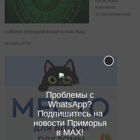
происходит
ключевое
астрологическое
событие: Меркурий входит в знак Льва
сегодня, 07:42
Проблемы с
WhatsApp?
Подпишитесь на
новости Приморья
в MAX!