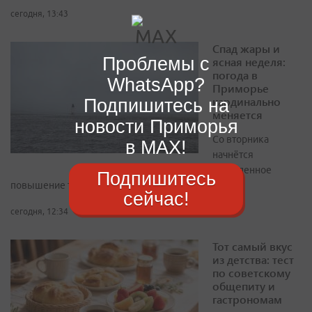
сегодня, 13:43
Спад жары и
Проблемы с
ясная неделя:
погода в
WhatsApp?
Приморье
кардинально
Подпишитесь на
меняется
новости Приморья
Со вторника
в MAX!
начнётся
постепенное
Подпишитесь
повышение температур
сейчас!
сегодня, 12:34
Тот самый вкус
из детства: тест
по советскому
общепиту и
гастрономам