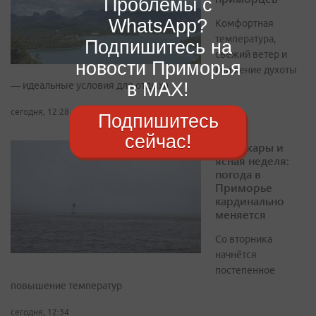
Проблемы с
WhatsApp?
Комфортная
температура,
Подпишитесь на
свежий ветер и
новости Приморья
снижение духоты
в MAX!
— идеальные условия для отдыха
сегодня, 12:28
Подпишитесь
сейчас!
Спад жары и
ясная неделя:
погода в
Приморье
кардинально
меняется
Со вторника
начнётся
постепенное
повышение температур
сегодня, 12:34