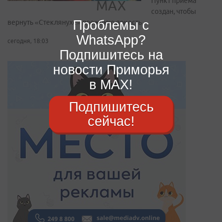
Пункт приёма
создан, чтобы
Проблемы с
вернуть «Стеклянухе» прежнюю яркость
WhatsApp?
сегодня, 18:03
Подпишитесь на
новости Приморья
в MAX!
Подпишитесь
сейчас!