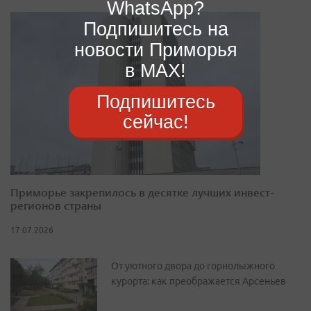
WhatsApp?
Подпишитесь на
новости Приморья
в MAX!
Подпишитесь
сейчас!
Приморье закрепилось в десятке лучших инвест-
регионов страны
17.07.2026
От уютного двора до горнолыжного
курорта: как преображается Арсеньев