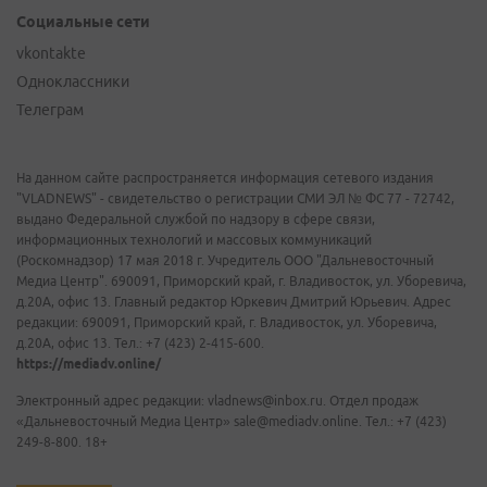
Социальные сети
vkontakte
Одноклассники
Телеграм
На данном сайте распространяется информация сетевого издания
"VLADNEWS" - свидетельство о регистрации СМИ ЭЛ № ФС 77 - 72742,
выдано Федеральной службой по надзору в сфере связи,
информационных технологий и массовых коммуникаций
(Роскомнадзор) 17 мая 2018 г. Учредитель ООО "Дальневосточный
Медиа Центр". 690091, Приморский край, г. Владивосток, ул. Уборевича,
д.20А, офис 13. Главный редактор Юркевич Дмитрий Юрьевич. Адрес
редакции: 690091, Приморский край, г. Владивосток, ул. Уборевича,
д.20А, офис 13. Тел.: +7 (423) 2-415-600.
https://mediadv.online/
Электронный адрес редакции: vladnews@inbox.ru. Отдел продаж
«Дальневосточный Медиа Центр» sale@mediadv.online. Тел.: +7 (423)
249-8-800. 18+