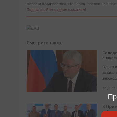
Новости Владивостока в Telegram - постоянно в тече
Подписывайтесь одним нажатием!
Смотрите также
Солодо
сначал
Одним и
экзамен
законод
22:08, 11
Пр
В Прим
наблюд