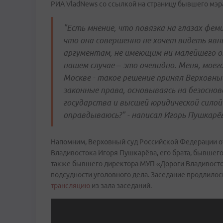
РИА VladNews со ссылкой на страницу бывшего мэра
"Есть мнение, что повязка на глазах фем
что она совершенно не хочет видеть явн
аргументам, не имеющим ни малейшего от
нашем случае – это очевидно. Меня, моег
Москве - такое решение принял Верховный
законные права, основываясь на безосно
государства и высшей юридической силой 
оправдываюсь?" - написал Игорь Пушкарё
Напомним, Верховный суд Российской Федерации от
Владивостока Игоря Пушкарёва, его брата, бывшег
также бывшего директора МУП «Дороги Владивост
подсудности уголовного дела. Заседание продлилос
трансляцию
из зала заседаний.