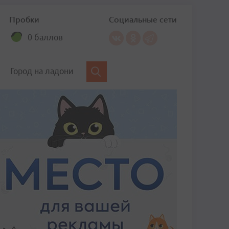
Пробки
Социальные сети
0 баллов
Город на ладони