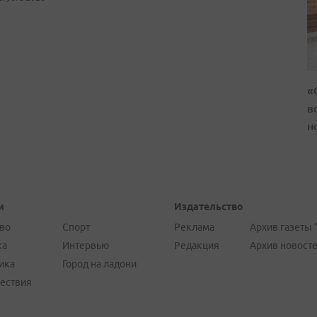
«
в
н
и
Издательство
во
Спорт
Реклама
Архив газеты 
ка
Интервью
Редакция
Архив новост
ика
Город на ладони
ествия