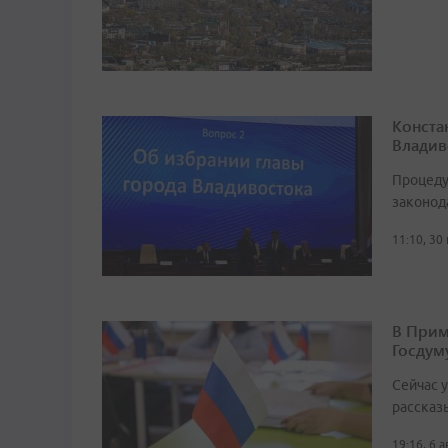
Конста
Владив
Процеду
законод
11:10, 30
В Прим
Госдум
Сейчас 
рассказ
19:16, 6 