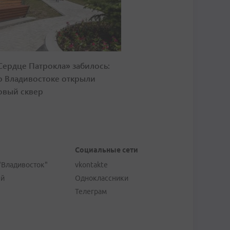
Сердце Патрокла» забилось:
о Владивостоке открыли
овый сквер
Социальные сети
"Владивосток"
vkontakte
ей
Одноклассники
Телеграм