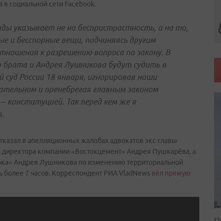
 в социальной сети Facebook.
иды указывает не на беспристрастность, а на то,
ые и бесспорные вещи, подчиняясь другим
ношения к разрешению вопроса по закону. В
о брата и Андрея Лушникова будут судить в
 суд России 18 января, игнорировав наши
вательном и пренебрегая главным законом
– конституцией. Так перед кем же я
в.
казал в апелляционных жалобах адвокатов экс-главы
о директора компании «Востокцемент» Андрея Пушкарёва, а
ока» Андрея Лушникова по изменению территориальной
ь более 7 часов. Корреспондент РИА VladNews
вёл прямую
П