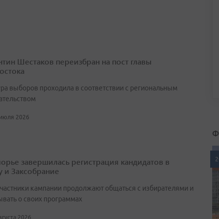
нтин Шестаков переизбран на пост главы
остока
ра выборов проходила в соответствии с региональным
ательством
 июля 2026
Ф
2
орье завершилась регистрация кандидатов в
у и Заксобрание
участники кампании продолжают общаться с избирателями и
ывать о своих программах
августа 2026