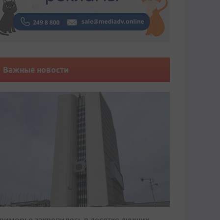
Важные новости
риморье закрепилось в десятке лучших