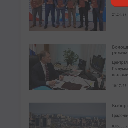
Выборы 
21:24, 27
Волошк
режим
Централ
Госдумы
которые
10:17, 28
Выборы
Градона
8:45, 30 