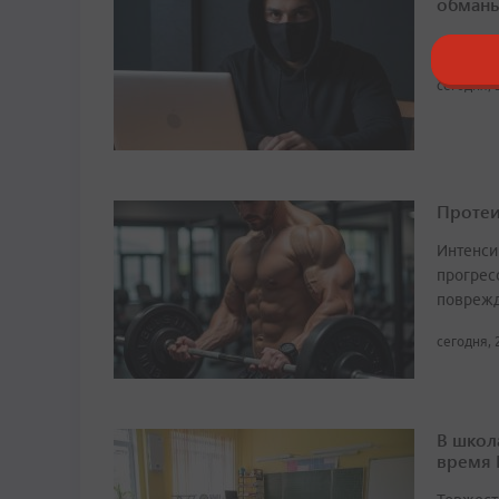
обманы
Аферист
сегодня, 
Протеи
Интенси
прогрес
поврежд
сегодня, 
В школ
время