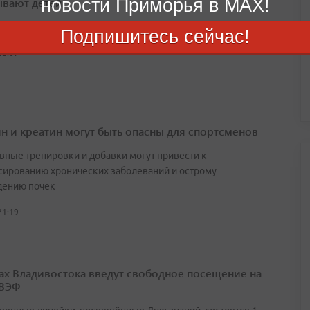
новости Приморья в MAX!
вают детей
ы используют доверие детей и их увлечение играми
Подпишитесь сейчас!
22:07
н и креатин могут быть опасны для спортсменов
вные тренировки и добавки могут привести к
сированию хронических заболеваний и острому
ению почек
21:19
ах Владивостока введут свободное посещение на
 ВЭФ