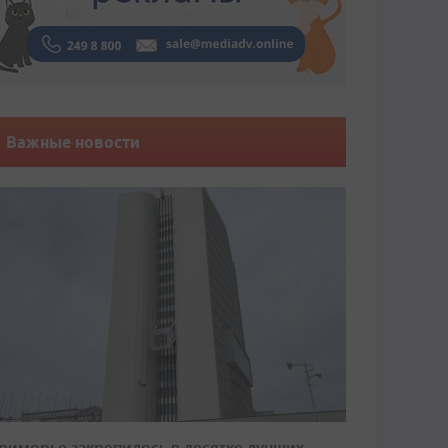
Важные новости
риморье закрепилось в десятке лучших