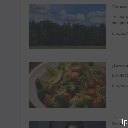
У прим
Теперь 
ущерба 
сегодня, 
Диетоло
В основ
сегодня, 
Пр
Беспла