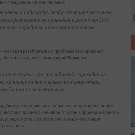
н и гражданин» Сергей Мильвит.
 ключа и Садгорода, возбуждено уже несколько
казали разрешение на проведение работ от 1991
проверку сотрудники правоохранительных
н» намерен разобраться и с проблемой зонирования
у обратилась одна из организаций Приморья.
Синей сопки». Триста подписей с просьбой не
в, которые хотят перевести в зону земель
 сообищил Сергей Мильвит.
вырубки краснокнижных деревьев на территории станции
дивостока прошёл 20 декабря. Участие в проверке приняли
ы, департамента лесного хозяйства администрации
 Гражданин».
П