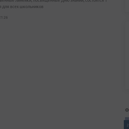
венные линейки, посвящённые Дню знаний, состоятся 1
я для всех школьников
21:26
Ф
2