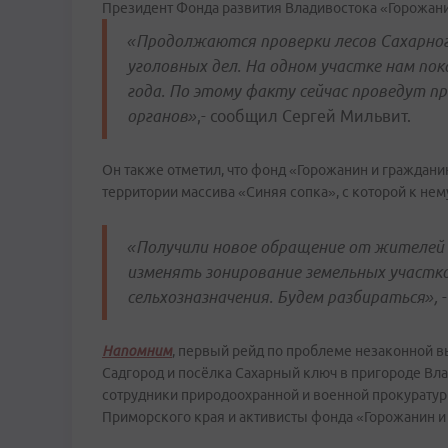
Президент Фонда развития Владивостока «Горожани
«Продолжаются проверки лесов Сахарного
уголовных дел. На одном участке нам по
года. По этому факту сейчас проведут 
органов»
,- сообщил Сергей Мильвит.
Он также отметил, что фонд «Горожанин и граждани
территории массива «Синяя сопка», с которой к нем
«Получили новое обращение от жителей «
изменять зонирование земельных участко
сельхозназначения. Будем разбираться»,
-
Напомним
, первый рейд по проблеме незаконной 
Садгород и посёлка Сахарный ключ в пригороде Вла
сотрудники природоохранной и военной прокуратур
Приморского края и активисты фонда «Горожанин и