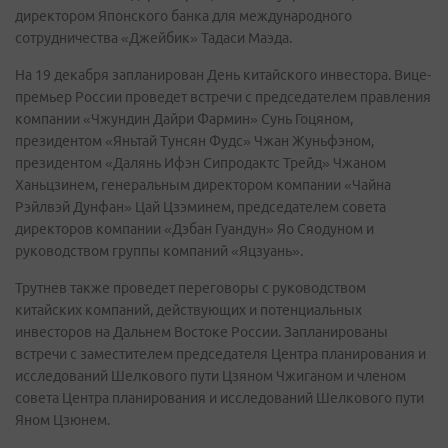
директором Японского банка для международного
сотрудничества «Джейбик» Тадаси Маэда.
На 19 декабря запланирован День китайского инвестора. Вице-
премьер России проведет встречи с председателем правления
компании «Чжундин Дайри Фармин» Сунь Гоцяном,
президентом «Яньтай Тунсян Фудс» Чжан Жуньфэном,
президентом «Далянь Ифэн Сипродактс Трейд» Чжаном
Ханьцзинем, генеральным директором компании «Чайна
Рэйлвэй Дунфан» Цай Цзэминем, председателем совета
директоров компании «Дэбан Гуандун» Яо Сяодуном и
руководством группы компаний «Яцзуань».
Трутнев также проведет переговоры с руководством
китайских компаний, действующих и потенциальных
инвесторов на Дальнем Востоке России. Запланированы
встречи с заместителем председателя Центра планирования и
исследований Шелкового пути Цзяном Чжиганом и членом
совета Центра планирования и исследований Шелкового пути
Яном Цзюнем.