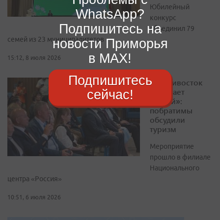
Юбилейный
WhatsApp?
конкурс
Подпишитесь на
объединил 79
семей из 23 муниципалитетов
новости Приморья
в MAX!
15:12, 8 июля 2026
Подпишитесь
«Владивосток
собирает
сейчас!
друзей»:
побратимы
обсудили
туризм
Мероприятие
прошло в филиале
Национального
центра «Россия»
10:51, 6 июля 2026