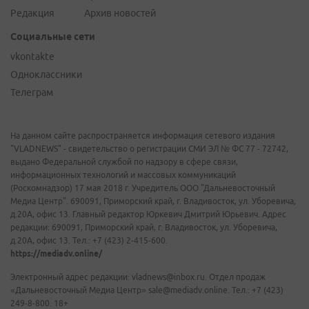
Редакция
Архив новостей
Социальные сети
vkontakte
Одноклассники
Телеграм
На данном сайте распространяется информация сетевого издания
"VLADNEWS" - свидетельство о регистрации СМИ ЭЛ № ФС 77 - 72742,
выдано Федеральной службой по надзору в сфере связи,
информационных технологий и массовых коммуникаций
(Роскомнадзор) 17 мая 2018 г. Учредитель ООО "Дальневосточный
Медиа Центр". 690091, Приморский край, г. Владивосток, ул. Уборевича,
д.20А, офис 13. Главный редактор Юркевич Дмитрий Юрьевич. Адрес
редакции: 690091, Приморский край, г. Владивосток, ул. Уборевича,
д.20А, офис 13. Тел.: +7 (423) 2-415-600.
https://mediadv.online/
Электронный адрес редакции: vladnews@inbox.ru. Отдел продаж
«Дальневосточный Медиа Центр» sale@mediadv.online. Тел.: +7 (423)
249-8-800. 18+