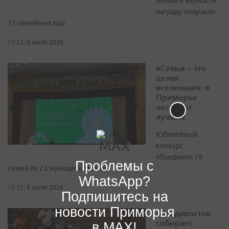
любви и верности
награду получили
13 семейных пар
17:33, 8 июля 2026
«Семья – это
целая
вселенная»: в
Приморье
чествуют
лучших
Юбилейный
конкурс
объединил 79
Проблемы с
семей из 23 муниципалитетов
WhatsApp?
15:12, 8 июля 2026
Подпишитесь на
новости Приморья
«Владивосток
собирает
в MAX!