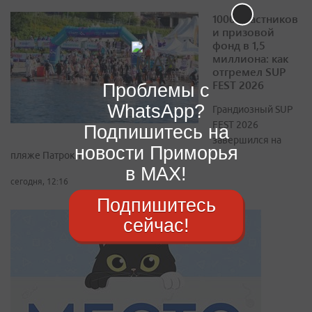
1000 участников
и призовой
фонд в 1,5
миллиона: как
отгремел SUP
FEST 2026
Проблемы с
WhatsApp?
Грандиозный SUP
FEST 2026
Подпишитесь на
завершился на
новости Приморья
пляже Патрокл
в MAX!
сегодня, 12:16
Подпишитесь
сейчас!