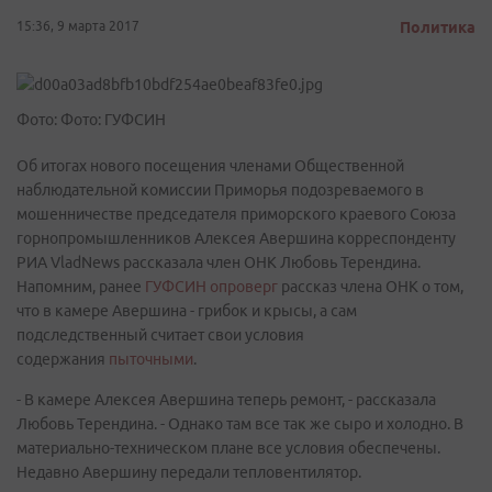
15:36, 9 марта 2017
Политика
Фото: Фото: ГУФСИН
Об итогах нового посещения членами Общественной
наблюдательной комиссии Приморья подозреваемого в
мошенничестве председателя приморского краевого Союза
горнопромышленников Алексея Авершина корреспонденту
РИА VladNews рассказала член ОНК Любовь Терендина.
Напомним, ранее
ГУФСИН опроверг
рассказ члена ОНК о том,
что в камере Авершина - грибок и крысы, а сам
подследственный считает свои условия
содержания
пыточными
.
- В камере Алексея Авершина теперь ремонт, - рассказала
Любовь Терендина. - Однако там все так же сыро и холодно. В
материально-техническом плане все условия обеспечены.
Недавно Авершину передали тепловентилятор.