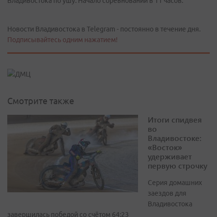
Владивостока по ушу. Начало соревнований в 11 часов.
Новости Владивостока в Telegram - постоянно в течение дня.
Подписывайтесь одним нажатием!
Смотрите также
Итоги спидвея
во
Владивостоке:
«Восток»
удерживает
первую строчку
Серия домашних
заездов для
Владивостока
завершилась победой со счётом 64:23