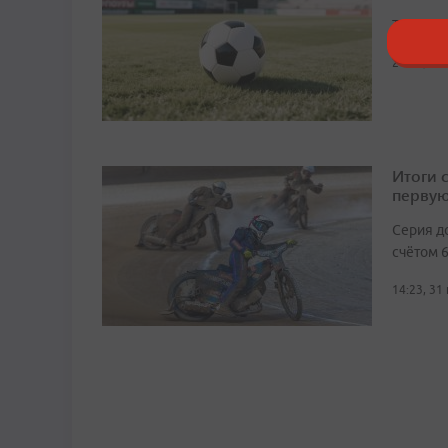
Турнир п
21:02, 27
Итоги 
первую
Серия д
счётом 6
14:23, 31