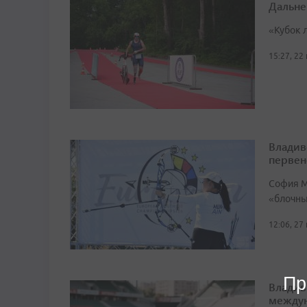
Дальне
«Кубок 
15:27, 22
Владив
первен
София М
«блочный
12:06, 27
Пр
Владив
междун