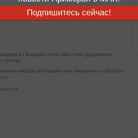
роходил в Китае с 18 по 24 июля
Подпишитесь сейчас!
 июля 2026
спидвея во Владивостоке: «Восток» удерживает
 строчку
омашних заездов для Владивостока завершилась победой со
4:23
 июля 2026