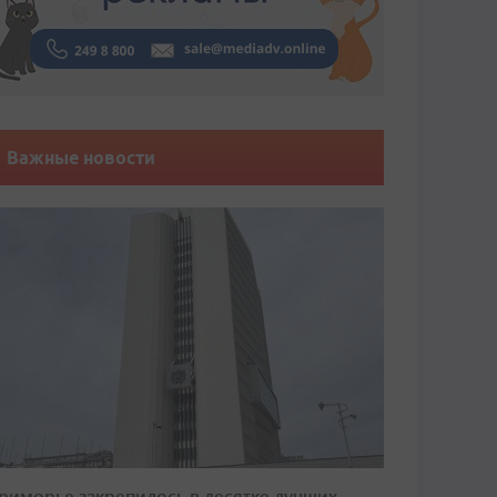
Важные новости
риморье закрепилось в десятке лучших