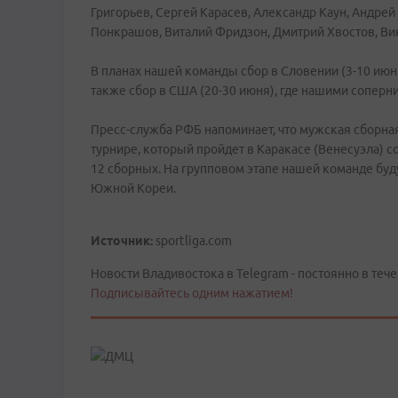
Григорьев, Сергей Карасев, Александр Каун, Андре
Понкрашов, Виталий Фридзон, Дмитрий Хвостов, Ви
В планах нашей команды сбор в Словении (3-10 июня
также сбор в США (20-30 июня), где нашими соперн
Пресс-служба РФБ напоминает, что мужская сборн
турнире, который пройдет в Каракасе (Венесуэла) со
12 сборных. На групповом этапе нашей команде бу
Южной Кореи.
Источник:
sportliga.com
Новости Владивостока в Telegram - постоянно в тече
Подписывайтесь одним нажатием!