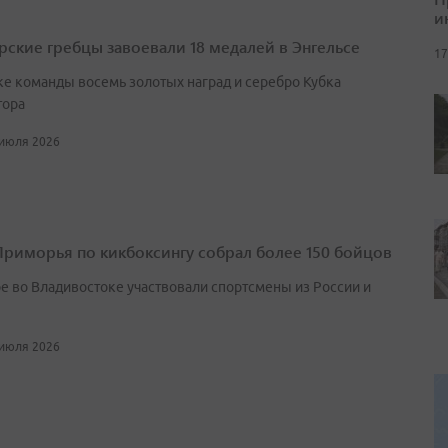
и
ские гребцы завоевали 18 медалей в Энгельсе
17
ке команды восемь золотых наград и серебро Кубка
тора
 июля 2026
Приморья по кикбоксингу собрал более 150 бойцов
ре во Владивостоке участвовали спортсмены из России и
 июля 2026