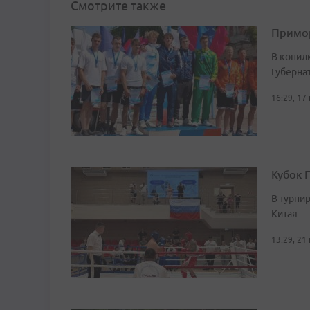
Смотрите также
Примор
В копил
Губерна
16:29, 17
Кубок 
В турни
Китая
13:29, 21