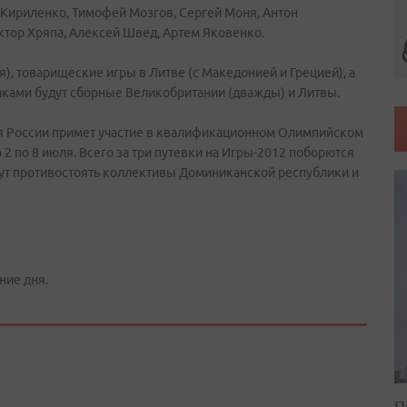
й Кириленко, Тимофей Мозгов, Сергей Моня, Антон
ктор Хряпа, Алексей Швед, Артем Яковенко.
), товарищеские игры в Литве (с Македонией и Грецией), а
иками будут сборные Великобритании (дважды) и Литвы.
ая России примет участие в квалификационном Олимпийском
 2 по 8 июля. Всего за три путевки на Игры-2012 поборются
дут противостоять коллективы Доминиканской республики и
ние дня.
П