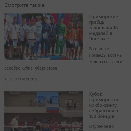
Смотрите также
Приморские
гребцы
завоевали 18
медалей в
Энгельсе
В копилке
команды восемь
золотых наград и
серебро Кубка Губернатора
16:29, 17 июля 2026
Кубок
Приморья по
кикбоксингу
собрал более
150 бойцов
В турнире во