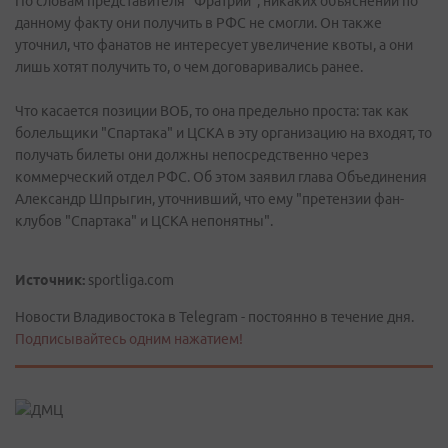
По словам представителя "Фратрии", никаких объяснений по
данному факту они получить в РФС не смогли. Он также
уточнил, что фанатов не интересует увеличение квоты, а они
лишь хотят получить то, о чем договаривались ранее.
Что касается позиции ВОБ, то она предельно проста: так как
болельщики "Спартака" и ЦСКА в эту организацию на входят, то
получать билеты они должны непосредственно через
коммерческий отдел РФС. Об этом заявил глава Объединения
Александр Шпрыгин, уточнивший, что ему "претензии фан-
клубов "Спартака" и ЦСКА непонятны".
Источник:
sportliga.com
Новости Владивостока в Telegram - постоянно в течение дня.
Подписывайтесь одним нажатием!