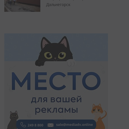
Дальнегорск