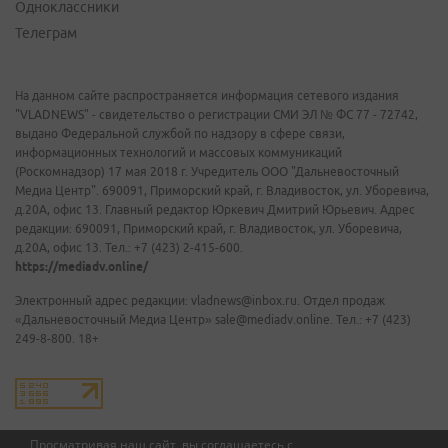
Одноклассники
Телеграм
На данном сайте распространяется информация сетевого издания
"VLADNEWS" - свидетельство о регистрации СМИ ЭЛ № ФС 77 - 72742,
выдано Федеральной службой по надзору в сфере связи,
информационных технологий и массовых коммуникаций
(Роскомнадзор) 17 мая 2018 г. Учредитель ООО "Дальневосточный
Медиа Центр". 690091, Приморский край, г. Владивосток, ул. Уборевича,
д.20А, офис 13. Главный редактор Юркевич Дмитрий Юрьевич. Адрес
редакции: 690091, Приморский край, г. Владивосток, ул. Уборевича,
д.20А, офис 13. Тел.: +7 (423) 2-415-600.
https://mediadv.online/
Электронный адрес редакции: vladnews@inbox.ru. Отдел продаж
«Дальневосточный Медиа Центр» sale@mediadv.online. Тел.: +7 (423)
249-8-800. 18+
Просматривая наш сайт, вы соглашаетесь с