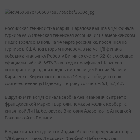
Российская теннисистка Мария Шарапова вышла в 1/4 финала
турнира WTA (Женская теннисная ассоциация) в американском
Индиан-Уэллсе. В ночь на 14 марта россиянка, посеянная на
турнире в США под вторым номером, в матче 1/8 финала
победила итальянку Роберту Винчи со счетом 6:2, 6:1, сообщает
официальный сайт WTA.За выход в полуфинал Шарапова
поспорит с еще одной представительницей России Марией
Кириленко. Кириленко в ночь на 14 марта победила свою
соотечественницу Надежду Петрову со счетом 6:1, 5:7, 6:2.
В других матчах 1/4 финала сербка Ана Иванович сыграет с
француженкой Марион Бартоли, немка Анжелик Кербер - с
китаянкой Ли На, белоруска Виктория Азаренко - с Агнешкой
Радванской из Польши.
В мужской части турнира в Индиан-Уэллсе определились пары
1/8 финала: Новак Джокович (Сербия) - Пабло Андухар