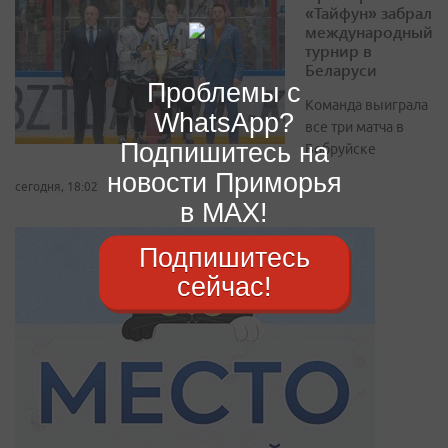
«Тайфун» забрал
международный
турнир в
Беларуси
Проблемы с
Команда выиграла
WhatsApp?
все три матча в
Подпишитесь на
Бобруйске
новости Приморья
сегодня, 18:02
в MAX!
Подпишитесь
сейчас!