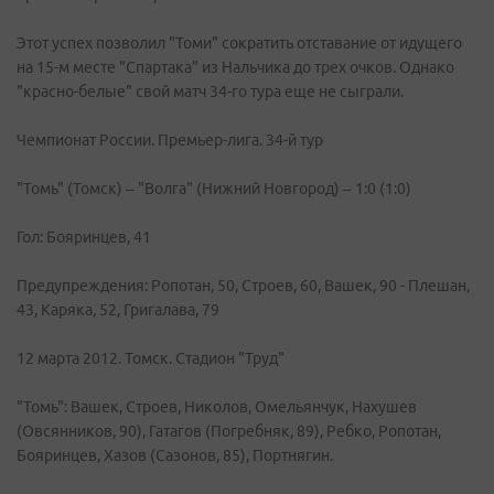
Этот успех позволил "Томи" сократить отставание от идущего
на 15-м месте "Спартака" из Нальчика до трех очков. Однако
"красно-белые" свой матч 34-го тура еще не сыграли.
Чемпионат России. Премьер-лига. 34-й тур
"Томь" (Томск) – "Волга" (Нижний Новгород) – 1:0 (1:0)
Гол: Бояринцев, 41
Предупреждения: Ропотан, 50, Строев, 60, Вашек, 90 - Плешан,
43, Каряка, 52, Григалава, 79
12 марта 2012. Томск. Стадион "Труд"
"Томь": Вашек, Строев, Николов, Омельянчук, Нахушев
(Овсянников, 90), Гатагов (Погребняк, 89), Ребко, Ропотан,
Бояринцев, Хазов (Сазонов, 85), Портнягин.