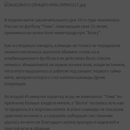
В первом матче заключительного дня 34-го тура чемпионата
России по футболу "Томь", отмечающая свое 55-летие,
принимала на своем поле нижегородскую "Волгу".
Как и следовало ожидать, команды не только не порадовали
немногочисленных зрителей обилием голов, но и
комбинационного футбола в их действиях было совсем
немного. Инициативой, на правах хозяев поля, владели томичи,
что в итоге выразилось в забитом под занавес первого тайма
мяче, автором которого стал капитан команды Денис
Бояринцев.
Во второй 45-минутке характер игры не изменился. "Томь" по-
прежнему больше владела мячом, а "Волга" пыталась хоть как-
то прорваться к воротам хозяев. В атаке команды не показали
практически ничего, а сохранить победный счет томичам
удалось во многом благодаря своему вратарю и надежной и
простой игре в обороне.