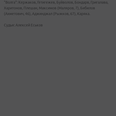
"Волга": Кержаков, Гетигежев, Буйволов, Бондарв, Григалава,
Харитонов, Плешан, Максимов (Маляров, 7), Бибилов
(Ахметович, 46), Аджинджал (Рыжков, 67), Каряка.
Судья: Алексей Еськов