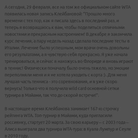
А сегодня, 29 февраля, все на том же официальном сайте WTA
появилась новая запись Клейбановой: "Прошло много
времени с тех пор, как я писала здесь в последний раз, и
теперь я возвращаюсь к вам, чтобы поделиться отличными
новостями и прекрасным настроением! В декабре я закончила
курс лечения, а пару недель назад сделала последние тесты в
Италии. Лечение было успешным, мои врачи очень довольны
его результатами, а я чувствую себя прекрасно. Я уже начала
тренироваться, и сейчас я нахожусь во Флориде и вновь играют
в теннис! Физически поначалу было очень тяжело, но эмоции
переполняли меня и я не хотела уходить с корта :). Для меня
лучшая часть тенниса - это соревнования, и я уже скоро
вернусь! Только что я получила wild card основной сетки
турнира в Майами, так что до скорой встречи!".
В настоящее время Клейбанова занимает 167-ю строчку
рейтинга WTA. Топ-турнир в Майами, куда пригласили
россиянку, стартует 20 марта. За свою карьеру – с 2003 года –
Алиса выиграла два турнира WTA-тура: в Куала Лумпур и Сеуле
в 2010 году.