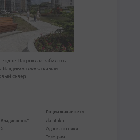
Сердце Патрокла» забилось:
о Владивостоке открыли
овый сквер
Социальные сети
"Владивосток"
vkontakte
ей
Одноклассники
Телеграм