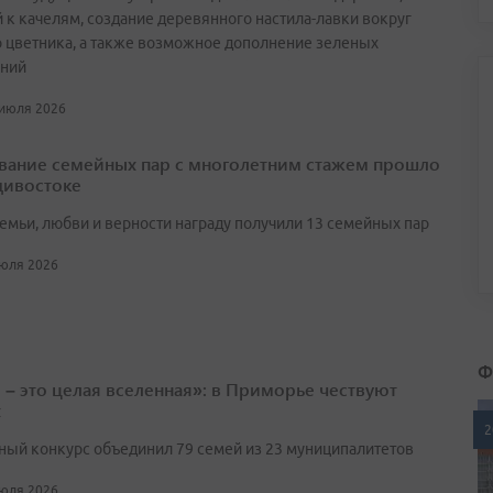
 к качелям, создание деревянного настила-лавки вокруг
о цветника, а также возможное дополнение зеленых
ний
 июля 2026
вание семейных пар с многолетним стажем прошло
дивостоке
семьи, любви и верности награду получили 13 семейных пар
июля 2026
Ф
 – это целая вселенная»: в Приморье чествуют
х
2
ый конкурс объединил 79 семей из 23 муниципалитетов
июля 2026