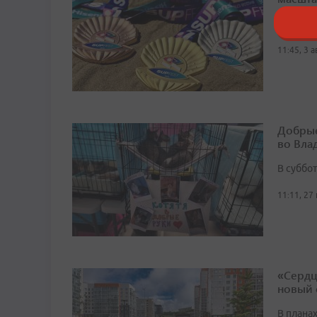
SUP FES
11:45, 3 
Добрые
во Вла
В суббо
11:11, 27
«Сердц
новый 
В плана