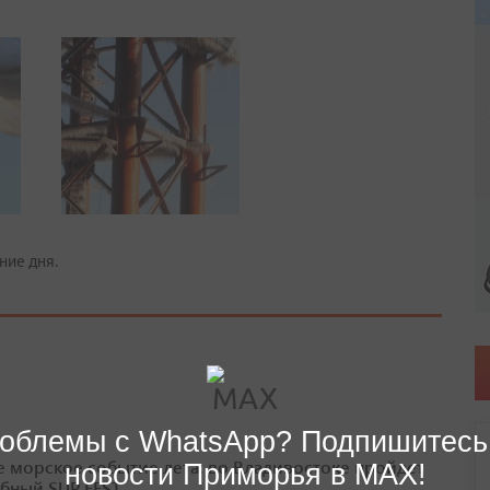
ние дня.
облемы с WhatsApp? Подпишитесь
е морское событие лета: во Владивостоке пройдет
новости Приморья в MAX!
бный SUP FEST