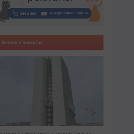
Важные новости
риморье закрепилось в десятке лучших