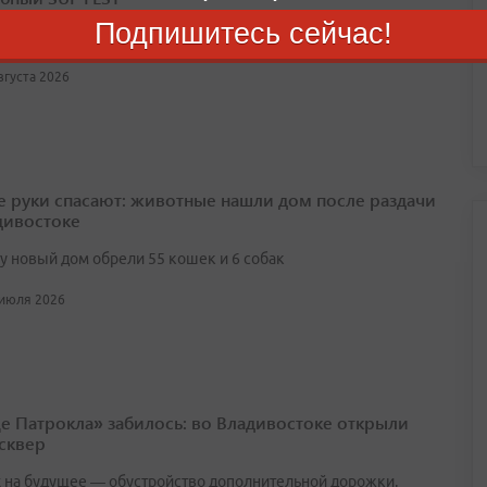
Подпишитесь сейчас!
T 2026 пройдет во Владивостоке 8–9 августа
августа 2026
 руки спасают: животные нашли дом после раздачи
дивостоке
ту новый дом обрели 55 кошек и 6 собак
 июля 2026
е Патрокла» забилось: во Владивостоке открыли
сквер
х на будущее — обустройство дополнительной дорожки,