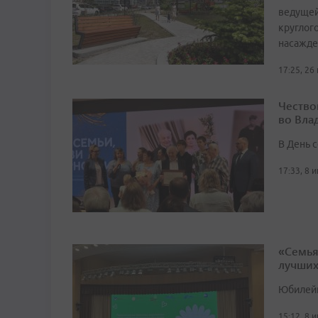
ведущей
круглог
насажде
17:25, 26
Чество
во Вла
В День 
17:33, 8 
«Семья
лучши
Юбилейн
15:12, 8 