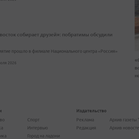
восток собирает друзей»: побратимы обсудили
ятие прошло в филиале Национального центра «Россия»
«
июля 2026
в
н
и
Издательство
во
Спорт
Реклама
Архив газеты 
ка
Интервью
Редакция
Архив новост
ика
Город на ладони