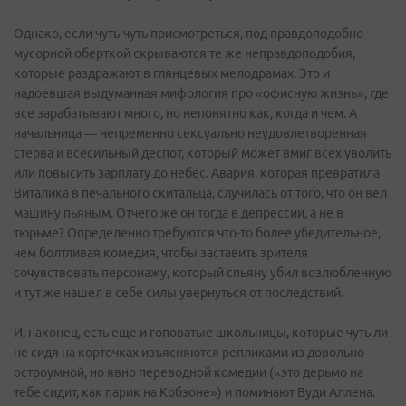
Однако, если чуть-чуть присмотреться, под правдоподобно
мусорной оберткой скрываются те же неправдоподобия,
которые раздражают в глянцевых мелодрамах. Это и
надоевшая выдуманная мифология про «офисную жизнь», где
все зарабатывают много, но непонятно как, когда и чем. А
начальница — непременно сексуально неудовлетворенная
стерва и всесильный деспот, который может вмиг всех уволить
или повысить зарплату до небес. Авария, которая превратила
Виталика в печального скитальца, случилась от того, что он вел
машину пьяным. Отчего же он тогда в депрессии, а не в
тюрьме? Определенно требуются что-то более убедительное,
чем болтливая комедия, чтобы заставить зрителя
сочувствовать персонажу, который спьяну убил возлюбленную
и тут же нашел в себе силы увернуться от последствий.
И, наконец, есть еще и гоповатые школьницы, которые чуть ли
не сидя на корточках изъясняются репликами из довольно
остроумной, но явно переводной комедии («это дерьмо на
тебе сидит, как парик на Кобзоне») и поминают Вуди Аллена.