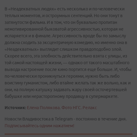
В «Неадекватных людях» есть несколько и по-человечески
теплых моментов, и остроумных сентенций. Но они тонут в
затянутости фильма. И в том, что он буквально пропитан
немотивированной быковатой агрессивностью, которая не
испаряется и в финале. Агрессивность вроде бы по замыслу
должна сходить за эксцентричную комедию, но именно она в
«Неадекватных» выглядит слишком правдоподобно злой.
Скорее всего, эта злобность действительно взята с улицы, из
той самой настоящей жизни, — однако от такого масштабного
вывода настроение после кино портится еще больше. И, чтобы
по-человечески проникнуться героями, нужно быть либо
воистину гуманистом, либо втайне желать так же вольно, как и
они, на полную катушку задавать жару своей осточертевшей
бабушке или нерасторопному продавцу в супермаркете.
Источник:
Елена Полякова. Фото НГС. Релакс
Новости Владивостока в Telegram - постоянно в течение дня.
Подписывайтесь одним нажатием!