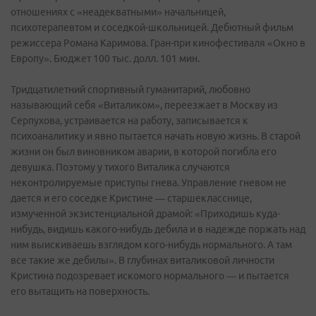
отношениях с «неадекватными» начальницей,
психотерапевтом и соседкой-школьницей. Дебютный фильм
режиссера Романа Каримова. Гран-при кинофестиваля «Окно в
Европу». Бюджет 100 тыс. долл. 101 мин.
Тридцатилетний спортивный гуманитарий, любовно
называющий себя «Виталиком», переезжает в Москву из
Серпухова, устраивается на работу, записывается к
психоаналитику и явно пытается начать новую жизнь. В старой
жизни он был виновником аварии, в которой погибла его
девушка. Поэтому у тихого Виталика случаются
неконтролируемые приступы гнева. Управление гневом не
дается и его соседке Кристине — старшекласснице,
измученной экзистенциальной драмой: «Приходишь куда-
нибудь, видишь какого-нибудь дебила и в надежде поржать над
ним выискиваешь взглядом кого-нибудь нормального. А там
все такие же дебилы». В глубинах виталиковой личности
Кристина подозревает искомого нормального — и пытается
его вытащить на поверхность.