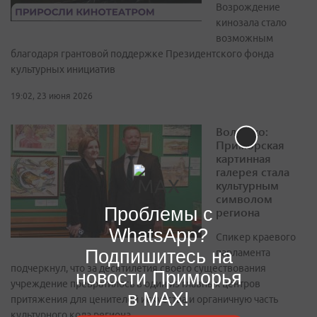
Возрождение
кинозала стало
возможным
благодаря грантовой поддержке Президентского фонда
культурных инициатив
19:02, 23 июня 2026
Волошко:
Приморская
картинная
галерея стала
культурным
символом
Проблемы с
региона
WhatsApp?
Спикер краевого
Подпишитесь на
парламента
подчеркнул, что за десятилетия своего существования
новости Приморья
учреждение превратилось в один из главных центров
в MAX!
притяжения для ценителей искусства и органичную часть
культурного кода региона