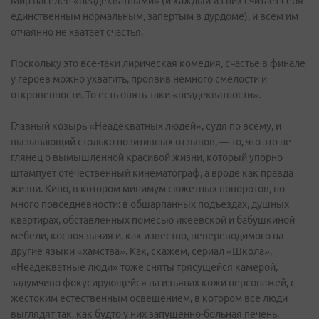
Мир населен «неадекватными» (и каждый из них считает себя
единственным нормальным, запертым в дурдоме), и всем им
отчаянно не хватает счастья.
Поскольку это все-таки лирическая комедия, счастье в финале
у героев можно ухватить, проявив немного смелости и
откровенности. То есть опять-таки «неадекватности».
Главный козырь «Неадекватных людей», судя по всему, и
вызывающий столько позитивных отзывов, — то, что это не
глянец о вымышленной красивой жизни, который упорно
штампует отечественный кинематограф, а вроде как правда
жизни. Кино, в котором минимум сюжетных поворотов, но
много повседневности: в обшарпанных подъездах, душных
квартирах, обставленных помесью икеевской и бабушкиной
мебели, косноязычия и, как известно, непереводимого на
другие языки «хамства». Как, скажем, сериал «Школа»,
«Неадекватные люди» тоже сняты трясущейся камерой,
задумчиво фокусирующейся на изъянах кожи персонажей, с
жестоким естественным освещением, в котором все люди
выглядят так, как будто у них запущенно-больная печень.