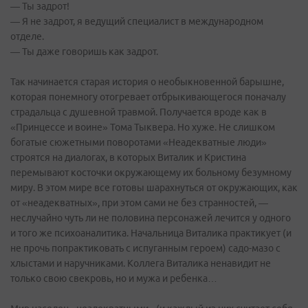
— Ты задрот!
— Я не задрот, я ведущий специалист в международном
отделе.
— Ты даже говоришь как задрот.
Так начинается старая история о необыкновенной барышне,
которая понемногу отогревает отбрыкивающегося поначалу
страдальца с душевной травмой. Получается вроде как в
«Принцессе и воине» Тома Тыквера. Но хуже. Не слишком
богатые сюжетными поворотами «Неадекватные люди»
строятся на диалогах, в которых Виталик и Кристина
перемывают косточки окружающему их больному безумному
миру. В этом мире все готовы шарахнуться от окружающих, как
от «неадекватных», при этом сами не без странностей, —
неслучайно чуть ли не половина персонажей лечится у одного
и того же психоаналитика. Начальница Виталика практикует (и
не прочь попрактиковать с испуганным героем) садо-мазо с
хлыстами и наручниками. Коллега Виталика ненавидит не
только свою свекровь, но и мужа и ребенка…