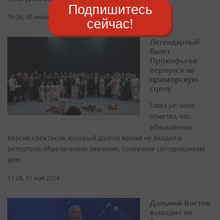
Подпишитесь
16:36, 30 июня 2026
сейчас!
Легендарный
балет
Прокофьева
вернулся на
приморскую
сцену
Глава региона
отметил, что
обновленная
версия спектакля, который долгое время не входил в
репертуар, обрела новое звучание, созвучное сегодняшнему
дню
11:28, 31 мая 2026
Дальний Восток
выходит на