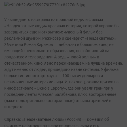
У вышедшего на экраны на прошлой недели фильма
«Неадекватные люди» красивая история, которой хорошо бы
завершиться еще и открытием: чудесный фильм без
рекламной шумихи. Режиссер и сценарист «Неадекватных»
26-летний Роман Каримов — дебютант в большом кино, не
имеющий специального образования, но работавший на
лондонском телевидении. А ведь «новой волны» в
отечественном кино, явно переживающем не лучшие времена,
ждут именно от людей, пришедших извне системы. У фильма
бюджет истинного арт-хауса — 100 тысяч долларов и
незамыленные актерские лица. И, наконец, охапка призов на
кинофестивале «Окно в Европу», где они увели гран-при у
последней ленты Алексея Балабанова, плюс восторженные
(даже подозрительно восторженные) отзывы зрителей в
интернете.
Справка: «Неадекватные люди» (Россия) — комедия об
офисном работнике на грани нервного срыва и его