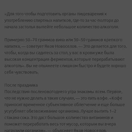
«Для того чтобы подготовить органы пищеварения к
употреблению спиртных напитков, где-то за час-полтора до
начала застолья выпейте небольшое количество алкоголя.
Примерно 50–70 граммов вина или 30–50 граммов крепкого
напитка, — советует Яков Новоселов. — Это делается для того,
чтобы, когда вы садитесь за стол, у вас в крови уже была
высокая концентрация ферментов, которые перерабатывают
алкоголь». Вы не опьянеете слишком быстро и будете хорошо
себя чувствовать.
После праздника
Последствия посленовогоднего утра знакомы всем. Первое,
что не нужно делать в таких случаях, — это пить кофе. «Кофе
приносит временное субъективное облегчение и еще больше
усугубляет обезвоживание организма. Лучше выпить 1–2
стакана сока. Это даст большое количество витаминов и
поможет переработать весь тот мусор, которым вы вчера
нагрузили организм», — объясняет Яков Новоселов.