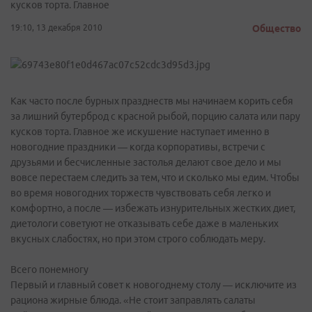
кусков торта. Главное
19:10, 13 декабря 2010
Общество
Как часто после бурных празднеств мы начинаем корить себя
за лишний бутерброд с красной рыбой, порцию салата или пару
кусков торта. Главное же искушение наступает именно в
новогодние праздники — когда корпоративы, встречи с
друзьями и бесчисленные застолья делают свое дело и мы
вовсе перестаем следить за тем, что и сколько мы едим. Чтобы
во время новогодних торжеств чувствовать себя легко и
комфортно, а после — избежать изнурительных жестких диет,
диетологи советуют не отказывать себе даже в маленьких
вкусных слабостях, но при этом строго соблюдать меру.
Всего понемногу
Первый и главный совет к новогоднему столу — исключите из
рациона жирные блюда. «Не стоит заправлять салаты