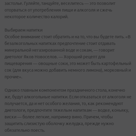
застолье. Гуляйте, танцуйте, веселитесь — это позволит
оторваться от употребления пищи и алкоголя и сжечь
некоторое количество калорий.
Выбираем напитки
Особое внимание стоит обратить и на то, что вы будете пить. «В
безалкогольных напитках предпочтение стоит отдавать
минеральной негазированной воде и сокам, — говорит
диетолог Яков Новоселов. — Хороший рецепт для
пищеварения — овощные соки, это может быть картофельный
сок (для вкуса можно добавить немного лимона), морковный и
прочие».
Однако главным компонентом праздничного стола, конечно
же, будут алкогольные напитки. Если отказаться от алкоголя не
получается, да и нет особого желания, то, как рекомендуют
диетологи, предпочтите тяжелым напиткам — водке, коньяку,
виски — более легкие, например вино. Причем, чтобы
защитить слизистую оболочку желудка, прежде нужно
обязательно поесть.