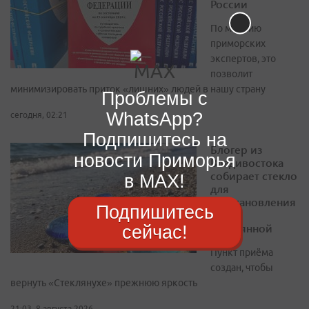
России
По мнению
приморских
экспертов, это
позволит
минимизировать приток «лишних» людей в нашу страну
Проблемы с
WhatsApp?
сегодня, 02:21
Подпишитесь на
Блогер из
новости Приморья
Владивостока
собирает стекло
в MAX!
для
восстановления
Подпишитесь
бухты
Стеклянной
сейчас!
Пункт приёма
создан, чтобы
вернуть «Стеклянухе» прежнюю яркость
21:03, 8 августа 2026