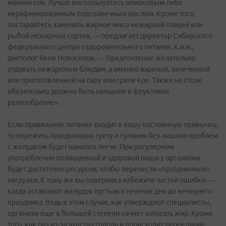
майонезом. Лучше воспользуйтесь оливковым либо
нерафинированным подсолнечным маслом. Кроме того,
постарайтесь заменить жирное мясо нежирной птицей или
рыбой нежирных сортов, — предлагает директор Сибирского
федерального центра оздоровительного питания, к.м.н.,
диетолог Яков Новоселов. — Предпочтение желательно
отдавать нежареным блюдам, а именно вареной, запеченной
или приготовленной на пару или гриле еде. Также на столе
обязательно должно быть овощное и фруктовое
разнообразие».
Если правильное питание входит в вашу постоянную привычку,
то пережить праздничную суету и гуляния без лишних проблем
с желудком будет намного легче. При регулярном
употреблении полноценной и здоровой пищи у организма
будет достаточно ресурсов, чтобы перенести «праздничные»
нагрузки. К тому же вы наверняка избежите частой ошибки —
когда оставляют желудок пустым в течение дня до вечернего
праздника. Ведь в этом случае, как утверждают специалисты,
организм еще в большей степени начнет запасать жир. Кроме
того, как раз из-за чувства голода и происходит переедание.