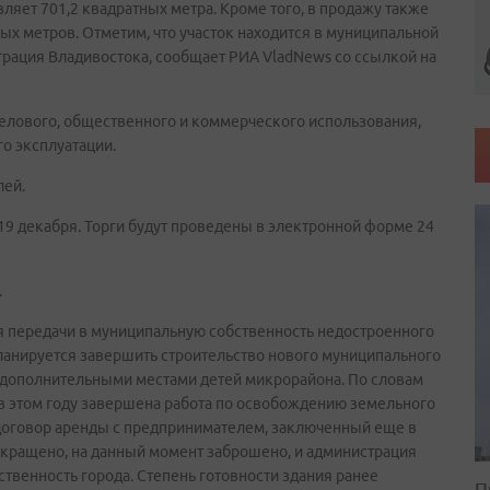
вляет 701,2 квадратных метра. Кроме того, в продажу также
х метров. Отметим, что участок находится в муниципальной
трация Владивостока, сообщает РИА VladNews со ссылкой на
делового, общественного и коммерческого использования,
о эксплуатации.
лей.
 19 декабря. Торги будут проведены в электронной форме 24
.
 передачи в муниципальную собственность недостроенного
Планируется завершить строительство нового муниципального
 дополнительными местами детей микрорайона. По словам
 в этом году завершена работа по освобождению земельного
ут договор аренды с предпринимателем, заключенный еще в
рекращено, на данный момент заброшено, и администрация
ственность города. Степень готовности здания ранее
П