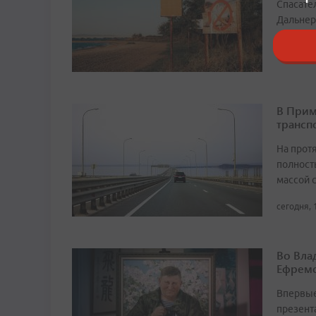
Спасате
Дальнер
сегодня, 
В Прим
трансп
На прот
полност
массой 
сегодня, 
Во Вла
Ефремо
Впервые
презент