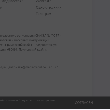
"Владивосток"
vkontakte
ей
Одноклассники
Телеграм
тельство о регистрации СМИ ЭЛ № ФС 77 -
хнологий и массовых коммуникаций
1, Приморский край, г. Владивосток, ул.
ии: 690091, Приморский край, г.
иа Центр» sale@mediadv.online. Тел.: +7
kie в вашем браузере.
Просматривая
СОГЛАСЕН