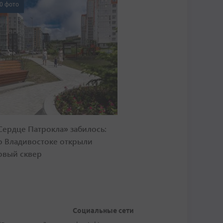
0 фото
Сердце Патрокла» забилось:
о Владивостоке открыли
овый сквер
Социальные сети