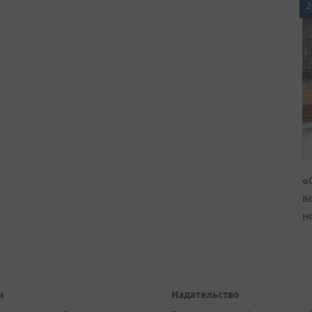
2
«
в
н
и
Издательство