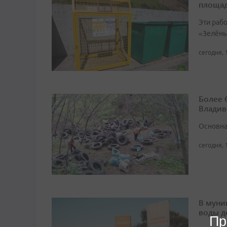
площа
Эти раб
«Зелёны
сегодня, 
Более 
Владив
Основна
сегодня, 
В муни
воды д
Пр