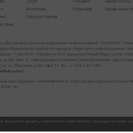
во
Спорт
Реклама
Архив газеты 
ка
Интервью
Редакция
Архив новост
ика
Город на ладони
ествия
м сайте распространяется информация сетевого издания "VLADNEWS" - свиде
ыдано Федеральной службой по надзору в сфере связи, информационных те
адзор) 17 мая 2018 г. Учредитель ООО "Дальневосточный Медиа Центр". 69009
а, д.20А, офис 13. Главный редактор Юркевич Дмитрий Юрьевич. Адрес редакц
ок, ул. Уборевича, д.20А, офис 13. Тел.: +7 (423) 2-415-600.
ediadv.online/
ный адрес редакции: vladnews@inbox.ru. Отдел продаж «Дальневосточный Мед
-8-800. 18+
а. Вы можете увидеть, сохраненные cookie-файлы с помощью настроек coo