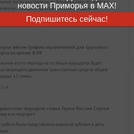
льные посты выставлены во Владивостоке, Уссурийске,
новости Приморья в MAX!
еченске, Находке, Партизанске, Спасске-Дальнем
Подпишитесь сейчас!
14:42
орье ввели график ограничений для грузового
орта на время ВЭФ
яжении всего периода на гостевых маршрутах будет
ью запрещено движение транспортных средств общей
свыше 3,5 тонны
13:14
дивостоке передали семье Героя России Сергея
ва его портрет
 работа была представлена широкой публике в день
ации