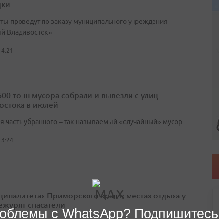
дки
оты проведут по заказу муниципального учреждения
й Владивосток»
14:21
600 тонн мусора собрали и вывезли с улиц
остока в июлей
я часть убранного – так называемый «случайный» мусор
13:24
ципалитетах Приморского края в местах отдыха у
ежурят спасатели
облемы с WhatsApp? Подпишитесь