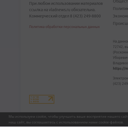
Общест
При любом использовании материалов
Полити
ссылка на vladnews.ru обязательна.
Коммерческий отдел 8 (423) 249-8800
Эконом
Происш
Политика обработки персональных данных
На данно
72742, в
(Роскомн
Уборевич
Владивост
https://m
Электрон
(423) 249
Мы используем cookie, чтобы улучшить ваше восприятие нашего сайт
наш сайт, вы соглашаетесь с использованием нами
cookie-файлов
.