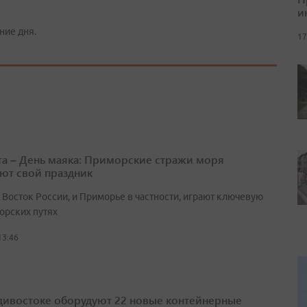
и
ние дня.
17
ста – День маяка: Приморские стражи моря
ют свой праздник
 Восток России, и Приморье в частности, играют ключевую
орских путях
13:46
дивостоке оборудуют 22 новые контейнерные