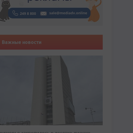
Важные новости
риморье закрепилось в десятке лучших