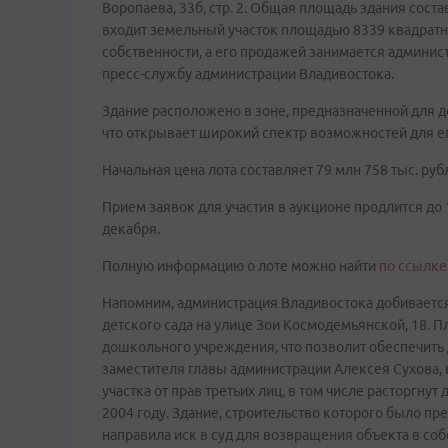
Воропаева, 33б, стр. 2. Общая площадь здания соста
входит земельный участок площадью 8339 квадратны
собственности, а его продажей занимается админис
пресс-службу администрации Владивостока.
Здание расположено в зоне, предназначенной для 
что открывает широкий спектр возможностей для ег
Начальная цена лота составляет 79 млн 758 тыс. руб
Прием заявок для участия в аукционе продлится до
декабря.
Полную информацию о лоте можно найти
по ссылке
Напомним, администрация Владивостока добивается
детского сада на улице Зои Космодемьянской, 18. 
дошкольного учреждения, что позволит обеспечить
заместителя главы администрации Алексея Сухова,
участка от прав третьих лиц, в том числе расторгн
2004 году. Здание, строительство которого было п
направила иск в суд для возвращения объекта в соб