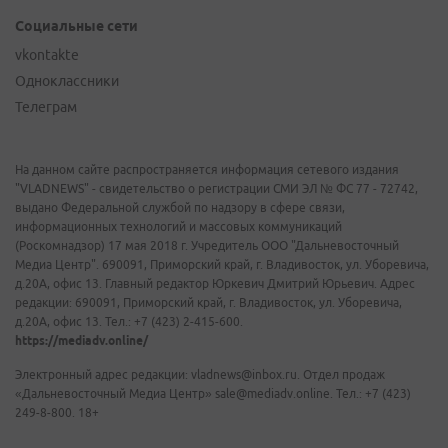
Социальные сети
vkontakte
Одноклассники
Телеграм
На данном сайте распространяется информация сетевого издания
"VLADNEWS" - свидетельство о регистрации СМИ ЭЛ № ФС 77 - 72742,
выдано Федеральной службой по надзору в сфере связи,
информационных технологий и массовых коммуникаций
(Роскомнадзор) 17 мая 2018 г. Учредитель ООО "Дальневосточный
Медиа Центр". 690091, Приморский край, г. Владивосток, ул. Уборевича,
д.20А, офис 13. Главный редактор Юркевич Дмитрий Юрьевич. Адрес
редакции: 690091, Приморский край, г. Владивосток, ул. Уборевича,
д.20А, офис 13. Тел.: +7 (423) 2-415-600.
https://mediadv.online/
Электронный адрес редакции: vladnews@inbox.ru. Отдел продаж
«Дальневосточный Медиа Центр» sale@mediadv.online. Тел.: +7 (423)
249-8-800. 18+