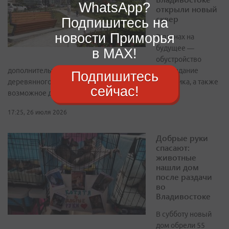
WhatsApp?
открыли новый
сквер
Подпишитесь на
новости Приморья
В планах на
будущее —
в MAX!
обустройство
дополнительной дорожки, ведущей к качелям, создание
Подпишитесь
деревянного настила-лавки вокруг круглого цветника, а также
сейчас!
возможное дополнение зеленых насаждений
17:25, 26 июля 2026
Добрые руки
спасают:
животные
нашли дом
после раздачи
во
Владивостоке
В субботу новый
дом обрели 55