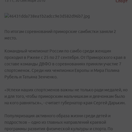
13:11, 30 сентября 2010
Спорт
По итогам соревнований приморские самбистки заняли 2
место.
Командный чемпионат России по самбо среди женщин
проходил в Ржеве с 25 по 27 сентября. От Приморского края в
составе команды ДВФО в соревнованиях приняли участие 7
спортсменок. Среди них чемпионки Европы и Мира Полина
Рубель и Татьяна Зенченко.
«Успехи наших спортсменов важны не только ради медалей, но
и для того, чтобы приморским мальчишкам и девчонкам было
на кого равняться», - считает губернатор края Сергей Дарькин.
Популяризация активного образа жизни среди детей и
подростков – одно из главных направлений краевой
программы развития физической культуры и спорта. По