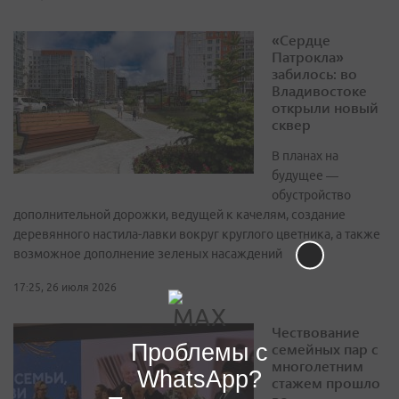
«Сердце
Патрокла»
забилось: во
Владивостоке
открыли новый
сквер
В планах на
будущее —
обустройство
дополнительной дорожки, ведущей к качелям, создание
деревянного настила-лавки вокруг круглого цветника, а также
возможное дополнение зеленых насаждений
17:25, 26 июля 2026
Чествование
Проблемы с
семейных пар с
многолетним
WhatsApp?
стажем прошло