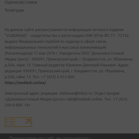
Одноклассники
Телеграм
На данном сайте распространяется информация сетевого издания
"VLADNEWS" - свидетельство о регистрации СМИ ЭЛ № ФС 77 - 72742,
выдано Федеральной службой по надзору в сфере связи,
информационных технологий и массовых коммуникаций
(Роскомнадзор) 17 мая 2018 г. Учредитель ООО "Дальневосточный
Медиа Центр". 690091, Приморский край, г. Владивосток, ул. Уборевича,
д.20А, офис 13. Главный редактор Юркевич Дмитрий Юрьевич. Адрес
редакции: 690091, Приморский край, г. Владивосток, ул. Уборевича,
д.20А, офис 13. Тел.: +7 (423) 2-415-600.
https://mediadv.online/
Электронный адрес редакции: vladnews@inbox.ru. Отдел продаж
«Дальневосточный Медиа Центр» sale@mediadv.online. Тел.: +7 (423)
249-8-800. 18+
Просматривая наш сайт, вы соглашаетесь с