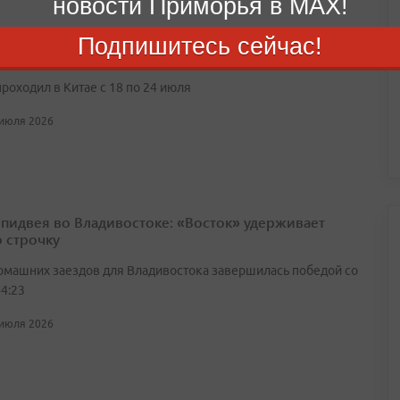
новости Приморья в MAX!
остокские футболисты одержали 10 побед из 10 на
Подпишитесь сейчас!
ародном турнире
роходил в Китае с 18 по 24 июля
 июля 2026
спидвея во Владивостоке: «Восток» удерживает
 строчку
омашних заездов для Владивостока завершилась победой со
4:23
 июля 2026