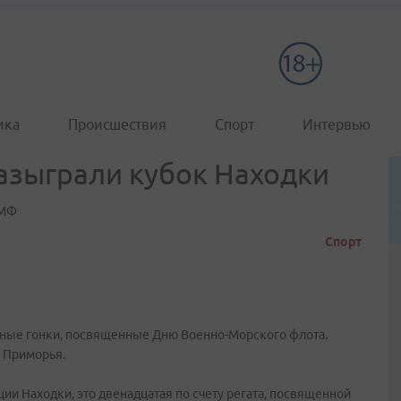
ика
Происшествия
Спорт
Интервью
азыграли кубок Находки
ВМФ
Спорт
сные гонки, посвященные Дню Военно-Морского флота.
о Приморья.
ии Находки, это двенадцатая по счету регата, посвященной