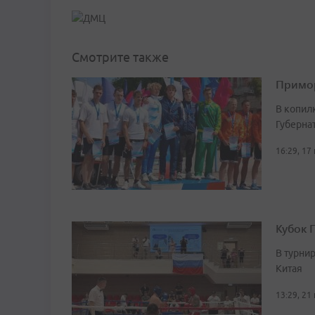
Смотрите также
Примор
В копил
Губерна
16:29, 17
Кубок 
В турни
Китая
13:29, 21