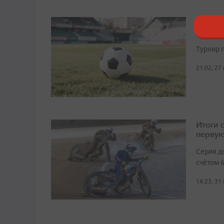
Владив
междун
Турнир п
21:02, 27
Итоги 
первую
Серия д
счётом 6
14:23, 31