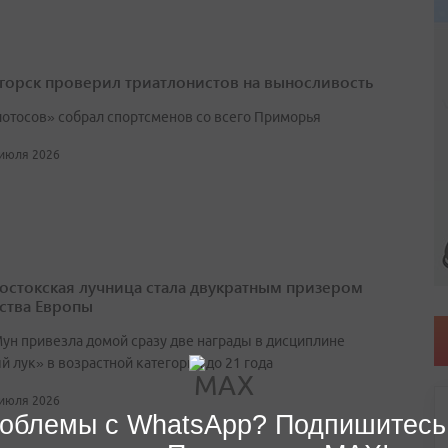
горск проверил триатлонистов на выносливость
лотосов» собрал спортсменов со всего Приморья
 июля 2026
остокская лучница стала двукратным призером
ства Европы
ун привезла домой сразу две награды в дисциплине
 лук» в возрастной категории до 21 года
 июля 2026
облемы с WhatsApp? Подпишитесь