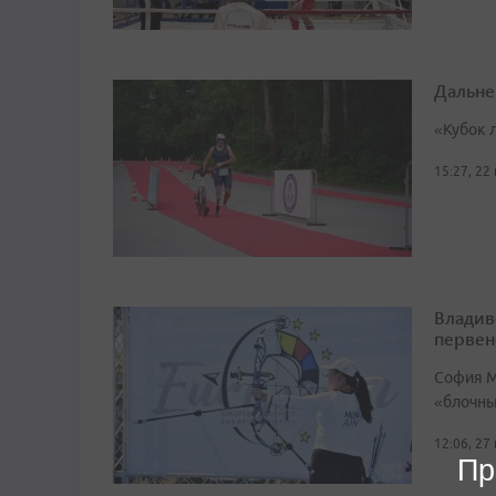
Дальне
«Кубок 
15:27, 22
Владив
первен
София М
«блочный
12:06, 27
Пр