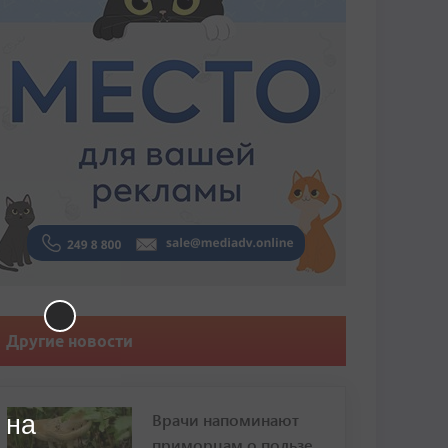
Другие новости
Врачи напоминают
 на
приморцам о пользе