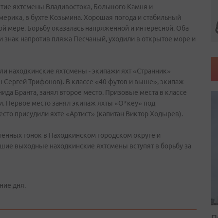
астие яхтсмены Владивостока, Большого Камня и
ерика, в бухте Козьмина. Хорошая погода и стабильный
ой мере. Борьбу оказалась напряженной и интересной. Оба
ли знак напротив пляжа Песчаный, уходили в открытое море и
али находкинские яхтсмены - экипажи яхт «Странник»
н Сергей Трифонов). В классе «40 футов и выше», экипаж
ида Бранта, занял второе место. Призовые места в классе
и. Первое место занял экипаж яхты «О*кеу» под
сто присудили яхте «Артист» (капитан Виктор Ходырев).
тенных гонок в Находкинском городском округе и
шие выходные находкинские яхтсмены вступят в борьбу за
ние дня.
П