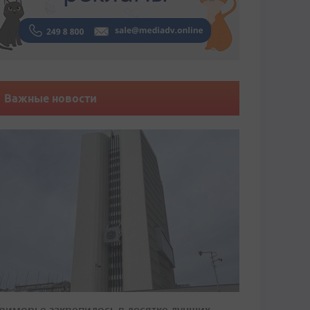
Важные новости
риморье закрепилось в десятке лучших