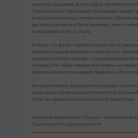
морскому празднику. В этом году в ней приняли уч
Подъяпольска. Соревнования проходили в заливе Ам
ветер позволили спортсменам показать себя в полн
дня яхты стартовали в бухте Козьмина, затем огиба
возвращались к месту старта.
В классе «35-футов» первое и второе место завоев
(капитан Геннадий Чечурин) и «Шкипер Гек» (капита
находкинской яхты «Багира», под управлением Леон
«Конрад 25R» также завоевали яхтсмены из Находк
управлением капитана Андрея Трифонова. Второе ме
Эти соревнования традиционно открывают сезон ях
продолжают серию краевых чемпионатов. В ближай
кубок им. адмирала Невельского во Владивостоке.
Новости Владивостока в Telegram - постоянно в тече
Подписывайтесь одним нажатием!