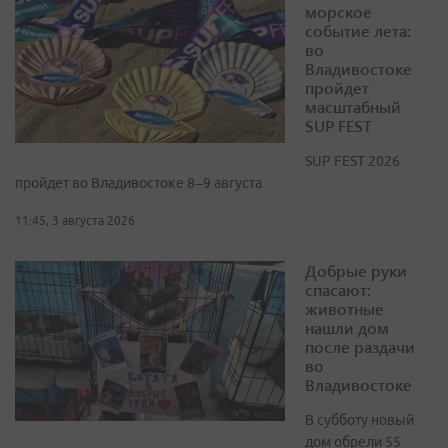
морское
событие лета:
во
Владивостоке
пройдет
масштабный
SUP FEST
SUP FEST 2026
пройдет во Владивостоке 8–9 августа
11:45, 3 августа 2026
Добрые руки
спасают:
животные
нашли дом
после раздачи
во
Владивостоке
В субботу новый
дом обрели 55