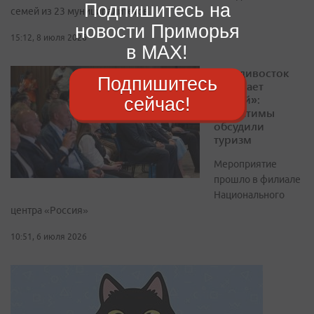
Подпишитесь на
семей из 23 муниципалитетов
новости Приморья
15:12, 8 июля 2026
в MAX!
«Владивосток
Подпишитесь
собирает
друзей»:
сейчас!
побратимы
обсудили
туризм
Мероприятие
прошло в филиале
Национального
центра «Россия»
10:51, 6 июля 2026