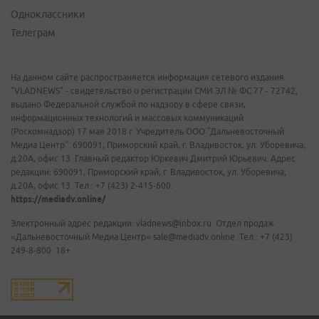
Одноклассники
Телеграм
На данном сайте распространяется информация сетевого издания
"VLADNEWS" - свидетельство о регистрации СМИ ЭЛ № ФС 77 - 72742,
выдано Федеральной службой по надзору в сфере связи,
информационных технологий и массовых коммуникаций
(Роскомнадзор) 17 мая 2018 г. Учредитель ООО "Дальневосточный
Медиа Центр". 690091, Приморский край, г. Владивосток, ул. Уборевича,
д.20А, офис 13. Главный редактор Юркевич Дмитрий Юрьевич. Адрес
редакции: 690091, Приморский край, г. Владивосток, ул. Уборевича,
д.20А, офис 13. Тел.: +7 (423) 2-415-600.
https://mediadv.online/
Электронный адрес редакции: vladnews@inbox.ru. Отдел продаж
«Дальневосточный Медиа Центр» sale@mediadv.online. Тел.: +7 (423)
249-8-800. 18+