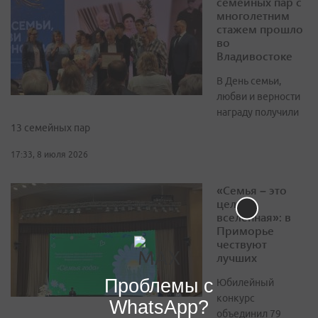
семейных пар с
многолетним
стажем прошло
во
Владивостоке
В День семьи,
любви и верности
награду получили
13 семейных пар
17:33, 8 июля 2026
«Семья – это
целая
вселенная»: в
Приморье
чествуют
лучших
Проблемы с
Юбилейный
конкурс
WhatsApp?
объединил 79