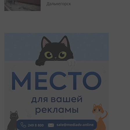
Дальнегорск