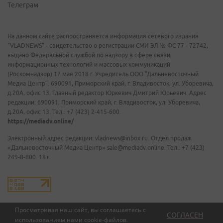
Телеграм
На данном сайте распространяется информация сетевого издания
"VLADNEWS" - свидетельство о регистрации СМИ ЭЛ № ФС 77 - 72742,
выдано Федеральной службой по надзору в сфере связи,
информационных технологий и массовых коммуникаций
(Роскомнадзор) 17 мая 2018 г. Учредитель ООО "Дальневосточный
Медиа Центр". 690091, Приморский край, г. Владивосток, ул. Уборевича,
д.20А, офис 13. Главный редактор Юркевич Дмитрий Юрьевич. Адрес
редакции: 690091, Приморский край, г. Владивосток, ул. Уборевича,
д.20А, офис 13. Тел.: +7 (423) 2-415-600.
https://mediadv.online/
Электронный адрес редакции: vladnews@inbox.ru. Отдел продаж
«Дальневосточный Медиа Центр» sale@mediadv.online. Тел.: +7 (423)
249-8-800. 18+
Просматривая наш сайт, вы соглашаетесь с
СОГЛАСЕН
использованием нами
cookie-файлов
.