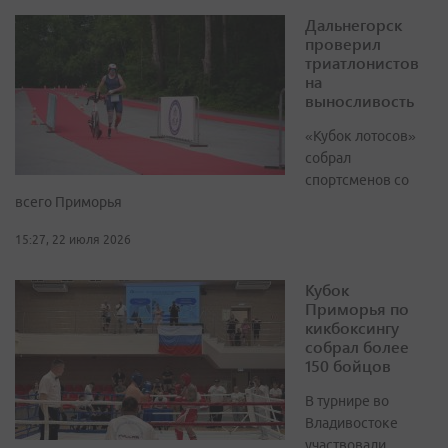
Дальнегорск
проверил
триатлонистов
на
выносливость
«Кубок лотосов»
собрал
спортсменов со
всего Приморья
15:27, 22 июля 2026
Кубок
Приморья по
кикбоксингу
собрал более
150 бойцов
В турнире во
Владивостоке
участвовали