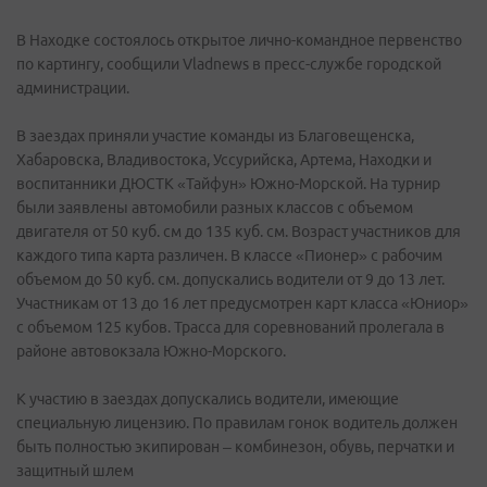
В Находке состоялось открытое лично-командное первенство
по картингу, сообщили Vladnews в пресс-службе городской
администрации.
В заездах приняли участие команды из Благовещенска,
Хабаровска, Владивостока, Уссурийска, Артема, Находки и
воспитанники ДЮСТК «Тайфун» Южно-Морской. На турнир
были заявлены автомобили разных классов с объемом
двигателя от 50 куб. см до 135 куб. см. Возраст участников для
каждого типа карта различен. В классе «Пионер» с рабочим
объемом до 50 куб. см. допускались водители от 9 до 13 лет.
Участникам от 13 до 16 лет предусмотрен карт класса «Юниор»
с объемом 125 кубов. Трасса для соревнований пролегала в
районе автовокзала Южно-Морского.
К участию в заездах допускались водители, имеющие
специальную лицензию. По правилам гонок водитель должен
быть полностью экипирован – комбинезон, обувь, перчатки и
защитный шлем