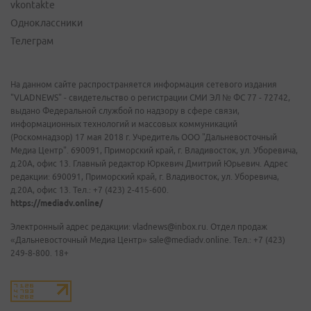
vkontakte
Одноклассники
Телеграм
На данном сайте распространяется информация сетевого издания
"VLADNEWS" - свидетельство о регистрации СМИ ЭЛ № ФС 77 - 72742,
выдано Федеральной службой по надзору в сфере связи,
информационных технологий и массовых коммуникаций
(Роскомнадзор) 17 мая 2018 г. Учредитель ООО "Дальневосточный
Медиа Центр". 690091, Приморский край, г. Владивосток, ул. Уборевича,
д.20А, офис 13. Главный редактор Юркевич Дмитрий Юрьевич. Адрес
редакции: 690091, Приморский край, г. Владивосток, ул. Уборевича,
д.20А, офис 13. Тел.: +7 (423) 2-415-600.
https://mediadv.online/
Электронный адрес редакции: vladnews@inbox.ru. Отдел продаж
«Дальневосточный Медиа Центр» sale@mediadv.online. Тел.: +7 (423)
249-8-800. 18+