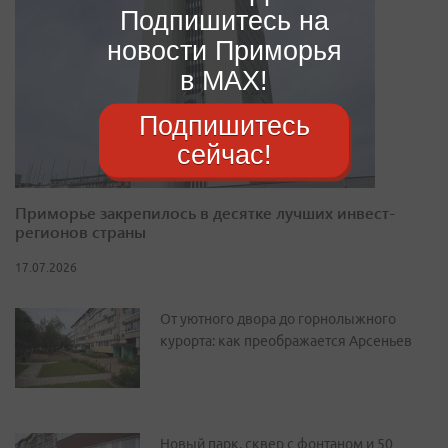
Подпишитесь на
новости Приморья
в MAX!
Подпишитесь
сейчас!
Приморье закрепилось в десятке лучших инвест-
регионов страны
17.07.2026
От уютного двора до горнолыжного
курорта: как преображается Арсеньев
Новый парк, сквер с фонтаном и 50