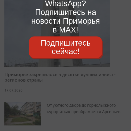
WhatsApp?
Подпишитесь на
новости Приморья
в MAX!
Подпишитесь
сейчас!
Приморье закрепилось в десятке лучших инвест-
регионов страны
17.07.2026
От уютного двора до горнолыжного
курорта: как преображается Арсеньев