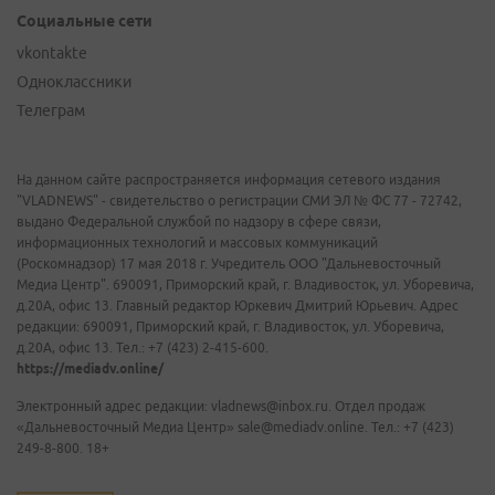
Социальные сети
vkontakte
Одноклассники
Телеграм
На данном сайте распространяется информация сетевого издания
"VLADNEWS" - свидетельство о регистрации СМИ ЭЛ № ФС 77 - 72742,
выдано Федеральной службой по надзору в сфере связи,
информационных технологий и массовых коммуникаций
(Роскомнадзор) 17 мая 2018 г. Учредитель ООО "Дальневосточный
Медиа Центр". 690091, Приморский край, г. Владивосток, ул. Уборевича,
д.20А, офис 13. Главный редактор Юркевич Дмитрий Юрьевич. Адрес
редакции: 690091, Приморский край, г. Владивосток, ул. Уборевича,
д.20А, офис 13. Тел.: +7 (423) 2-415-600.
https://mediadv.online/
Электронный адрес редакции: vladnews@inbox.ru. Отдел продаж
«Дальневосточный Медиа Центр» sale@mediadv.online. Тел.: +7 (423)
249-8-800. 18+