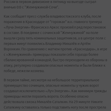
России в первом дивизионе в пятницу на выезде сыграл
вничью 0:0 с "Жемчужиной-Сочи".
Как сообщает пресс-служба владивостокского клуба, после
поражения в Краснодаре от "горожан" и.о. главного тренера
«Луча-Энергии» Франсиско Аркос произвёл ряд перестановок
в составе. В поединке с сочинской "Жемчужиной" на поле
вышли сразу пять номинальных защитников, а в центре поля с
первых минут появились Владимир Михалёв и Артём
Воронкин. По сравнению с матчем против «Краснодара», в игре
с «Жемчужиной» приморцы показали себя гораздо более
сбалансированной командой, быстро переходили из обороны в
атаку, регулярно создавали опасные моменты и были ближе к
победе, нежели хозяева.
В первом тайме, несмотря на небольшое территориальное
преимущество сочинцев, опасные моменты у чужих ворот
создавал исключительно «Луч-Энергия». Как минимум трижды
приморцы могли поразить ворота. Особенно опасно
действовала связка Михалёв-Саталкин. На 29 минуте Никите
Саталкину оставалось только подставить ногу после прострела