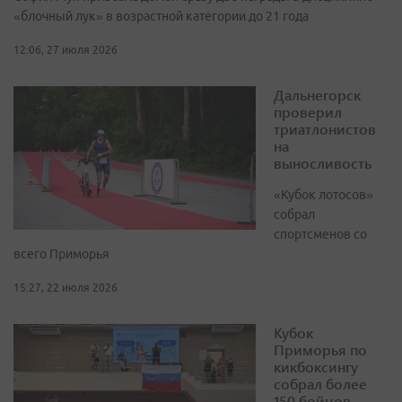
«блочный лук» в возрастной категории до 21 года
12:06, 27 июля 2026
Дальнегорск
проверил
триатлонистов
на
выносливость
«Кубок лотосов»
собрал
спортсменов со
всего Приморья
15:27, 22 июля 2026
Кубок
Приморья по
кикбоксингу
собрал более
150 бойцов