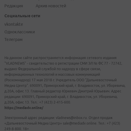
Редакция
Архив новостей
Социальные сети
vkontakte
Одноклассники
Телеграм
На данном сайте распространяется информация сетевого издания
"VLADNEWS" - свидетельство о регистрации СМИ ЭЛ № ФС 77 - 72742,
выдано Федеральной службой по надзору в сфере связи,
информационных технологий и массовых коммуникаций
(Роскомнадзор) 17 мая 2018 г. Учредитель ООО "Дальневосточный
Медиа Центр". 690091, Приморский край, г. Владивосток, ул. Уборевича,
д.20А, офис 13. Главный редактор Юркевич Дмитрий Юрьевич. Адрес
редакции: 690091, Приморский край, г. Владивосток, ул. Уборевича,
д.20А, офис 13. Тел.: +7 (423) 2-415-600.
https://mediadv.online/
Электронный адрес редакции: vladnews@inbox.ru. Отдел продаж
«Дальневосточный Медиа Центр» sale@mediadv.online. Тел.: +7 (423)
249-8-800. 18+