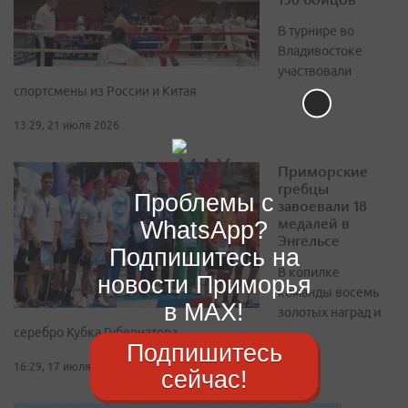
В турнире во
Владивостоке
участвовали
спортсмены из России и Китая
13:29, 21 июля 2026
Приморские
гребцы
Проблемы с
завоевали 18
медалей в
WhatsApp?
Энгельсе
Подпишитесь на
В копилке
новости Приморья
команды восемь
в MAX!
золотых наград и
серебро Кубка Губернатора
Подпишитесь
16:29, 17 июля 2026
сейчас!