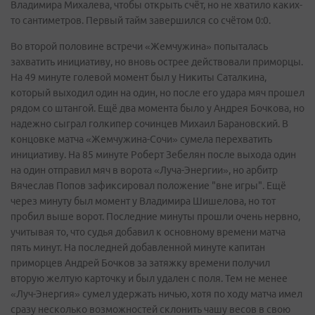
Владимира Михалева, чтобы открыть счёт, но не хватило каких-
то сантиметров. Первый тайм завершился со счётом 0:0.
Во второй половине встречи «Жемчужина» попыталась
захватить инициативу, но вновь острее действовали приморцы.
На 49 минуте голевой момент был у Никиты Саталкина,
который выходил один на один, но после его удара мяч прошел
рядом со штангой. Ещё два момента было у Андрея Бочкова, но
надежно сыграл голкипер сочинцев Михаил Барановский. В
концовке матча «Жемчужина-Сочи» сумела перехватить
инициативу. На 85 минуте Роберт Зебелян после выхода один
на один отправил мяч в ворота «Луча-Энергии», но арбитр
Вячеслав Попов зафиксировал положение "вне игры". Ещё
через минуту был момент у Владимира Шишелова, но тот
пробил выше ворот. Последние минуты прошли очень нервно,
учитывая то, что судья добавил к основному времени матча
пять минут. На последней добавленной минуте капитан
приморцев Андрей Бочков за затяжку времени получил
вторую желтую карточку и был удален с поля. Тем не менее
«Луч-Энергия» сумел удержать ничью, хотя по ходу матча имел
сразу несколько возможностей склонить чашу весов в свою