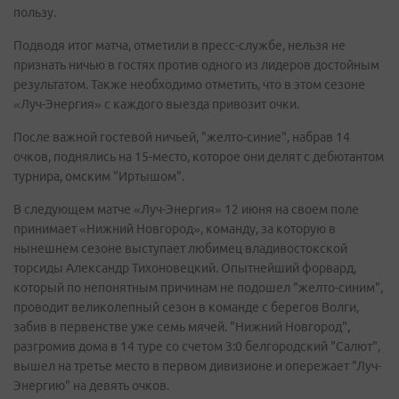
пользу.
Подводя итог матча, отметили в пресс-службе, нельзя не
признать ничью в гостях против одного из лидеров достойным
результатом. Также необходимо отметить, что в этом сезоне
«Луч-Энергия» с каждого выезда привозит очки.
После важной гостевой ничьей, "желто-синие", набрав 14
очков, поднялись на 15-место, которое они делят с дебютантом
турнира, омским "Иртышом".
В следующем матче «Луч-Энергия» 12 июня на своем поле
принимает «Нижний Новгород», команду, за которую в
нынешнем сезоне выступает любимец владивостокской
торсиды Александр Тихоновецкий. Опытнейший форвард,
который по непонятным причинам не подошел "желто-синим",
проводит великолепный сезон в команде с берегов Волги,
забив в первенстве уже семь мячей. "Нижний Новгород",
разгромив дома в 14 туре со счетом 3:0 белгородский "Салют",
вышел на третье место в первом дивизионе и опережает "Луч-
Энергию" на девять очков.