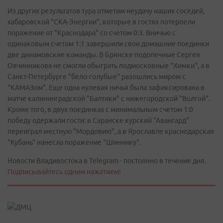
Из других результатов тура отметим неудачу наших соседей,
хабаровской "СКА-Энергии", которые в гостях потерпели
поражение от "Краснодара" со счетом 0:3. Вничью с
одинаковым счетом 1:1 завершили свои домашние поединки
две динамовские команды. В Брянске подопечные Сергея
Овчинникова не смогли обыграть подмосковные "Химки", а в
Санкт-Петербурге "бело-голубые" разошлись миром с
"КАМАЗом". Еще одна нулевая ничья была зафиксирована в
матче калининградской "Балтики" с нижегородской "Волгой".
Кроме того, в двух поединках с минимальным счетом 1:0
победу одержали гости: в Саранске курский "Авангард"
переиграл местную "Мордовию", а в Ярославле краснодарская
"Кубань" нанесла поражение "Шиннику".
Новости Владивостока в Telegram - постоянно в течение дня.
Подписывайтесь одним нажатием!