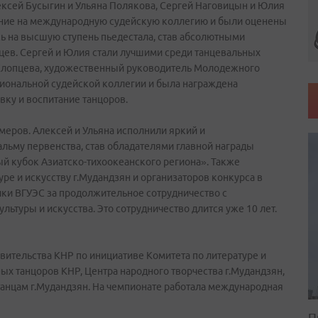
ексей Бусыгин и Ульяна Полякова, Сергей Наговицын и Юлия
ение на международную судейскую коллегию и были оценены
сь на высшую ступень пьедестала, став абсолютными
ев. Сергей и Юлия стали лучшими среди танцевальных
 Хлопцева, художественный руководитель Молодежного
сиональной судейской коллегии и была награждена
ку и воспитание танцоров.
меров. Алексей и Ульяна исполнили яркий и
альму первенства, став обладателями главной награды
 кубок Азиатско-тихоокеанского региона». Также
ре и искусству г.Мудандзян и организаторов конкурса в
ки ВГУЭС за продолжительное сотрудничество с
льтуры и искусства. Это сотрудничество длится уже 10 лет.
вительства КНР по инициативе Комитета по литературе и
ых танцоров КНР, Центра народного творчества г.Мудандзян,
анцам г.Мудандзян. На чемпионате работала международная
П