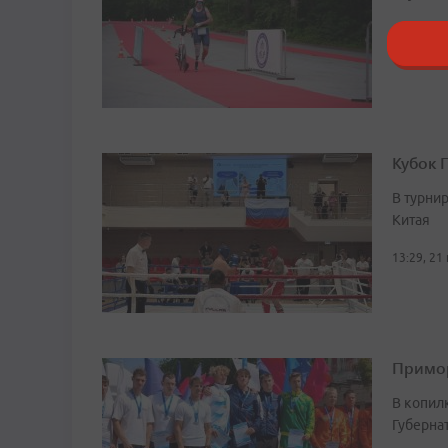
15:27, 22
Кубок 
В турни
Китая
13:29, 21
Примор
В копил
Губерна