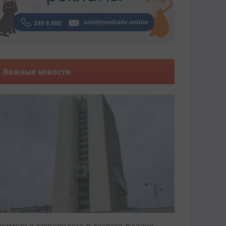
Важные новости
риморье закрепилось в десятке лучших