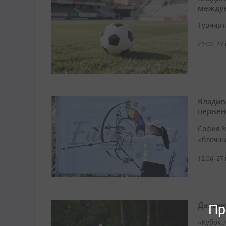
междун
Турнир п
21:02, 27
Владив
первен
София М
«блочный
12:06, 27
Дальне
Пр
«Кубок 