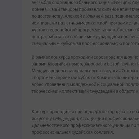
ансамбля спортивного бального танца «Элегия»: Ал
Конева. Наши танцоры произвели сильное впечатл
по достоинству. Алексей и Ульяна 4 раза поднимали
чемпионами по латиноамериканской программе танц
дуэтов в европейской программе танцев. Светлана
центра, работала в составе международной профес
специальным кубком за профессиональную подготов
В рамках конкурса проходили соревнования шоу-но
запоминающийся номер, завоевав и в этой группе п
Международного танцевального конкурса «Открытый
спортсмены привезли кубок от Комитета по литерату
адрес Управления молодежной и социальной полити
творческими коллективами г.Мудандзян в области ку
Конкурс проводился при поддержке городского пра
искусству г.Мудандзян, Ассоциации профессиональн
Дальневосточного профессионального училища по т
профессиональная судейская коллегия.