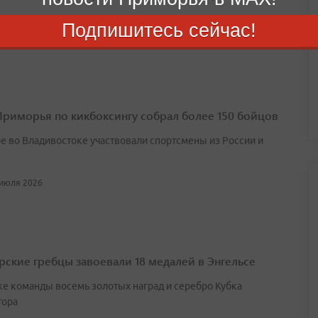
 июля 2026
Подпишитесь сейчас!
Приморья по кикбоксингу собрал более 150 бойцов
ре во Владивостоке участвовали спортсмены из России и
 июля 2026
ские гребцы завоевали 18 медалей в Энгельсе
ке команды восемь золотых наград и серебро Кубка
тора