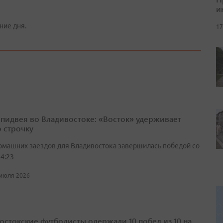
и
ние дня.
17
спидвея во Владивостоке: «Восток» удерживает
 строчку
омашних заездов для Владивостока завершилась победой со
4:23
 июля 2026
остокские футболисты одержали 10 побед из 10 на