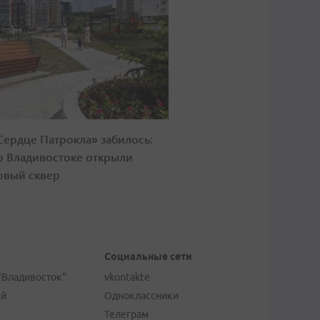
Сердце Патрокла» забилось:
о Владивостоке открыли
овый сквер
Социальные сети
"Владивосток"
vkontakte
ей
Одноклассники
Телеграм