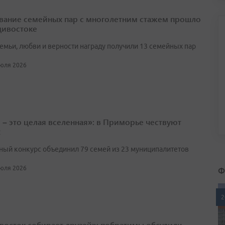
вание семейных пар с многолетним стажем прошло
дивостоке
семьи, любви и верности награду получили 13 семейных пар
июля 2026
 – это целая вселенная»: в Приморье чествуют
х
ый конкурс объединил 79 семей из 23 муниципалитетов
Ф
июля 2026
2
восток собирает друзей»: побратимы обсудили