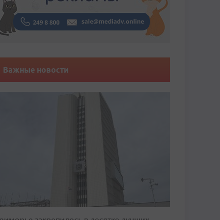
Важные новости
риморье закрепилось в десятке лучших