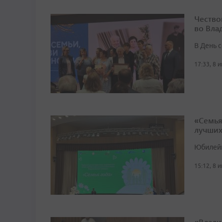
Чество
во Вла
В День 
17:33, 8 
«Семья
лучши
Юбилейн
15:12, 8 
«Влади