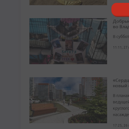
Добрые
во Вла
В суббо
11:11, 27
«Сердц
новый 
В плана
ведущей
круглог
насажде
17:25, 26