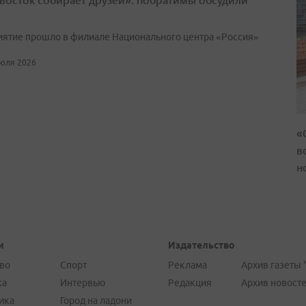
ятие прошло в филиале Национального центра «Россия»
июля 2026
«
в
н
и
Издательство
во
Спорт
Реклама
Архив газеты 
ка
Интервью
Редакция
Архив новост
ика
Город на ладони