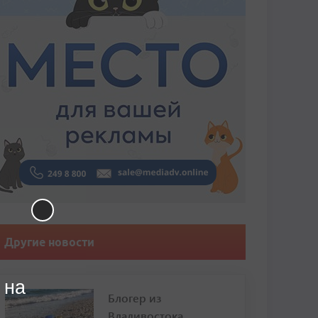
Другие новости
 на
Блогер из
Владивостока