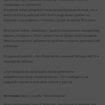
соперника со счетом 2:0.
В первом тайме владивостокцы доминировали на поле, что и
воплотилось в забитый мяч. Александр Яшан пробил по
воротам со штрафного, голкипер гостей оказался бессилен.
Во втором тайме «Авиатору» удалось перехватить инициативу,
однако, ненадолго. На 65 минуте после фланговой передачи
Иван Белосорочко забивает второй мяч в ворота артемовской
команды.
На данный момент «Луч-Энергия-М» занимает второе место в
турнирной таблице.
«Луч-Энергия-2» проиграл в последнем матче
владивостокскому «Университету» - 1:0 и находится на
седьмой строчке в итоговом табеле о рангах.
Источник:
пресс-служба "Луча-Энергии"
Новости Владивостока в Telegram - постоянно в течение дня.