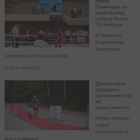
Кубок
Приморья по
кикбоксингу
собрал более
150 бойцов
В турнире во
Владивостоке
участвовали
спортсмены из России и Китая
13:29, 21 июля 2026
Дальнегорск
проверил
триатлонистов
на
выносливость
«Кубок лотосов»
собрал
спортсменов со
всего Приморья