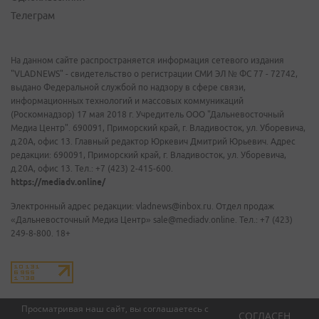
Телеграм
На данном сайте распространяется информация сетевого издания
"VLADNEWS" - свидетельство о регистрации СМИ ЭЛ № ФС 77 - 72742,
выдано Федеральной службой по надзору в сфере связи,
информационных технологий и массовых коммуникаций
(Роскомнадзор) 17 мая 2018 г. Учредитель ООО "Дальневосточный
Медиа Центр". 690091, Приморский край, г. Владивосток, ул. Уборевича,
д.20А, офис 13. Главный редактор Юркевич Дмитрий Юрьевич. Адрес
редакции: 690091, Приморский край, г. Владивосток, ул. Уборевича,
д.20А, офис 13. Тел.: +7 (423) 2-415-600.
https://mediadv.online/
Электронный адрес редакции: vladnews@inbox.ru. Отдел продаж
«Дальневосточный Медиа Центр» sale@mediadv.online. Тел.: +7 (423)
249-8-800. 18+
Просматривая наш сайт, вы соглашаетесь с
СОГЛАСЕН