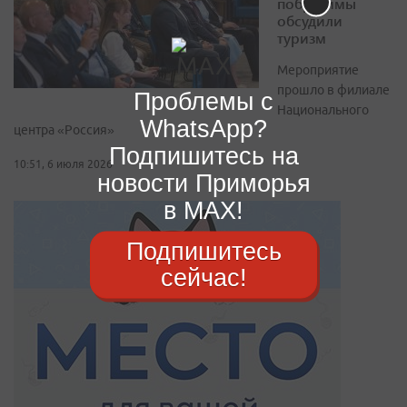
побратимы
обсудили
туризм
Мероприятие
прошло в филиале
Проблемы с
Национального
WhatsApp?
центра «Россия»
Подпишитесь на
10:51, 6 июля 2026
новости Приморья
в MAX!
Подпишитесь
сейчас!