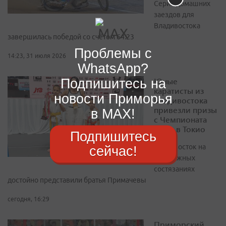
Серия домашних
заездов для
Владивостока
завершилась победой со счётом 64:23
Проблемы с
14:23, 31 июля 2026
WhatsApp?
Подпишитесь на
Юные
каратисты из
новости Приморья
Владивостока
привезли призы
в MAX!
с Чемпионата
мира в Токио
Подпишитесь
Владивосток на
сейчас!
престижных
состязаниях
достойно представили братья Примачевы
сегодня, 16:29
Приморский