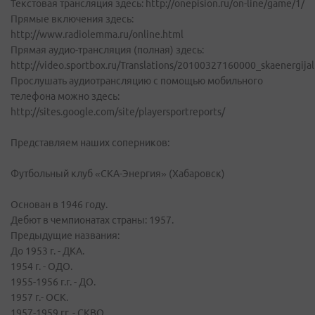
Текстовая трансляция здесь: http://onepision.ru/on-line/game/1/
Прямые включения здесь:
http://www.radiolemma.ru/online.html
Прямая аудио-трансляция (полная) здесь:
http://video.sportbox.ru/Translations/20100327160000_skaenergijalu
Прослушать аудиотрансляцию с помощью мобильного
телефона можно здесь:
http://sites.google.com/site/playersportreports/
Представляем наших соперников:
Футбольный клуб «СКА-Энергия» (Хабаровск)
Основан в 1946 году.
Дебют в чемпионатах страны: 1957.
Предыдущие названия:
До 1953 г. - ДКА.
1954 г. - ОДО.
1955-1956 г.г. - ДО.
1957 г.- ОСК.
1957-1959 гг. - СКВО.