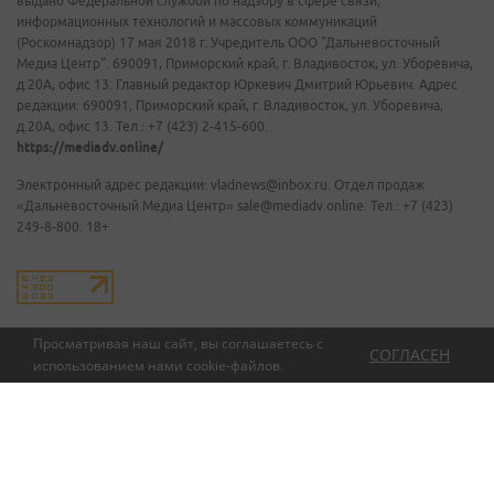
выдано Федеральной службой по надзору в сфере связи,
информационных технологий и массовых коммуникаций
(Роскомнадзор) 17 мая 2018 г. Учредитель ООО "Дальневосточный
Медиа Центр". 690091, Приморский край, г. Владивосток, ул. Уборевича,
д.20А, офис 13. Главный редактор Юркевич Дмитрий Юрьевич. Адрес
редакции: 690091, Приморский край, г. Владивосток, ул. Уборевича,
д.20А, офис 13. Тел.: +7 (423) 2-415-600.
https://mediadv.online/
Электронный адрес редакции: vladnews@inbox.ru. Отдел продаж
«Дальневосточный Медиа Центр» sale@mediadv.online. Тел.: +7 (423)
249-8-800. 18+
Просматривая наш сайт, вы соглашаетесь с
СОГЛАСЕН
использованием нами
cookie-файлов
.