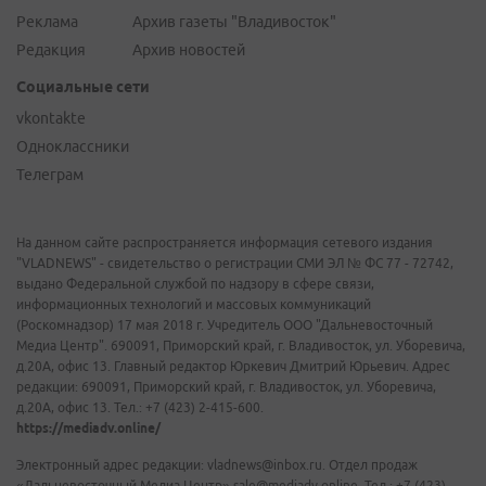
Реклама
Архив газеты "Владивосток"
Редакция
Архив новостей
Социальные сети
vkontakte
Одноклассники
Телеграм
На данном сайте распространяется информация сетевого издания
"VLADNEWS" - свидетельство о регистрации СМИ ЭЛ № ФС 77 - 72742,
выдано Федеральной службой по надзору в сфере связи,
информационных технологий и массовых коммуникаций
(Роскомнадзор) 17 мая 2018 г. Учредитель ООО "Дальневосточный
Медиа Центр". 690091, Приморский край, г. Владивосток, ул. Уборевича,
д.20А, офис 13. Главный редактор Юркевич Дмитрий Юрьевич. Адрес
редакции: 690091, Приморский край, г. Владивосток, ул. Уборевича,
д.20А, офис 13. Тел.: +7 (423) 2-415-600.
https://mediadv.online/
Электронный адрес редакции: vladnews@inbox.ru. Отдел продаж
«Дальневосточный Медиа Центр» sale@mediadv.online. Тел.: +7 (423)