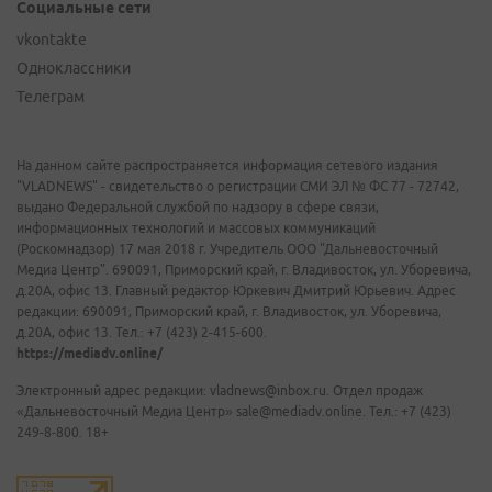
Социальные сети
vkontakte
Одноклассники
Телеграм
На данном сайте распространяется информация сетевого издания
"VLADNEWS" - свидетельство о регистрации СМИ ЭЛ № ФС 77 - 72742,
выдано Федеральной службой по надзору в сфере связи,
информационных технологий и массовых коммуникаций
(Роскомнадзор) 17 мая 2018 г. Учредитель ООО "Дальневосточный
Медиа Центр". 690091, Приморский край, г. Владивосток, ул. Уборевича,
д.20А, офис 13. Главный редактор Юркевич Дмитрий Юрьевич. Адрес
редакции: 690091, Приморский край, г. Владивосток, ул. Уборевича,
д.20А, офис 13. Тел.: +7 (423) 2-415-600.
https://mediadv.online/
Электронный адрес редакции: vladnews@inbox.ru. Отдел продаж
«Дальневосточный Медиа Центр» sale@mediadv.online. Тел.: +7 (423)
249-8-800. 18+