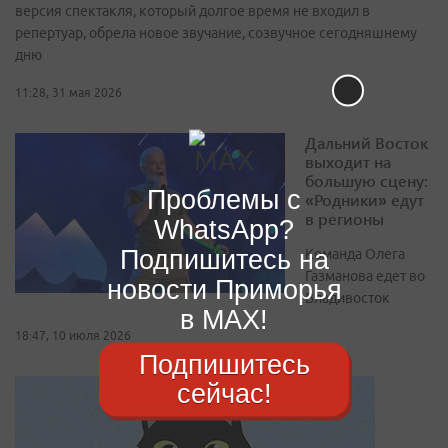
версия спектакля, который долгое время не входил в
репертуар, обрела новое звучание, созвучное сегодняшнему
дню
11:28, 31 мая 2026
Дальний Восток
выходит на
большую сцену:
Проблемы с
«Родники» едут
в регионы
WhatsApp?
Подпишитесь на
Команда Олега
Газманова едет во
новости Приморья
Владивосток
в MAX!
18:47, 10 июля 2026
Подпишитесь
сейчас!