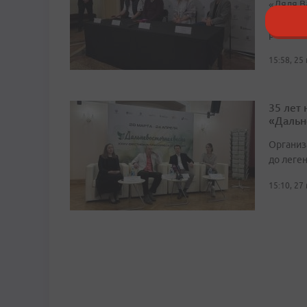
«Дядя Ва
погруже
режиссе
15:58, 25
35 лет
«Дальн
Организ
до леге
15:10, 27