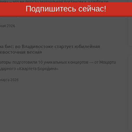
ня» – это не просто театральная постановка, а глубокое
Подпишитесь сейчас!
ние в мир Антона Чехова, предложенное легендарным
ром Андреем Кончаловским
 мая 2026
 на бис: во Владивостоке стартует юбилейная
евосточная весна»
аторы подготовили 10 уникальных концертов — от Моцарта
ндарного «Квартета Бородина»
 марта 2026