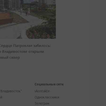
Сердце Патрокла» забилось:
о Владивостоке открыли
овый сквер
Социальные сети
"Владивосток"
vkontakte
ей
Одноклассники
Телеграм