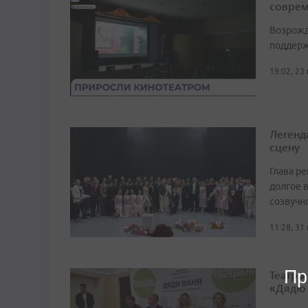
соврем
Возрожд
поддерж
19:02, 23
Легенд
сцену
Глава р
долгое в
созвучн
11:28, 31
Пр
Театр 
«Дядю