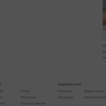
«
в
н
и
Издательство
во
Спорт
Реклама
Архив газеты 
ка
Интервью
Редакция
Архив новост
ика
Город на ладони