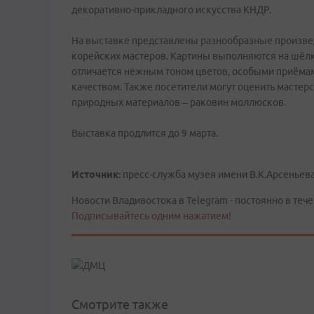
декоративно-прикладного искусства КНДР.
На выставке представлены разнообразные произве
корейских мастеров. Картины выполняются на шё
отличается нежным тоном цветов, особыми приёма
качеством. Также посетители могут оценить мастер
природных материалов – раковин моллюсков.
Выставка продлится до 9 марта.
Источник:
пресс-служба музея имени В.К.Арсеньев
Новости Владивостока в Telegram - постоянно в тече
Подписывайтесь одним нажатием!
Смотрите также