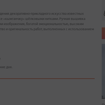
дения декоративно-прикладного искусства известных
лке «кымганчжу» шёлковыми нитками. Ручная вышивка
ми изображения, богатой эмоциональностью, высоким
ство и оригинальность работ, выполненных с использованием
а
ние дня.
П