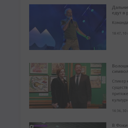
Дальни
едут в
Команда
18:47, 10
Волошк
символ
Спикер 
существ
притяже
культур
16:36, 30
В Фоки