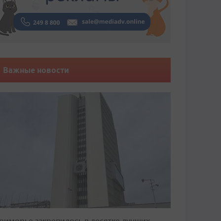
Важные новости
риморье закрепилось в десятке лучших