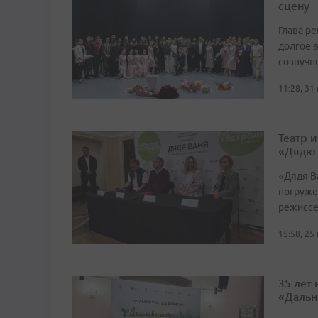
сцену
Глава р
долгое в
созвучн
11:28, 31
Театр 
«Дядю
«Дядя Ва
погруже
режиссе
15:58, 25
35 лет
«Дальн