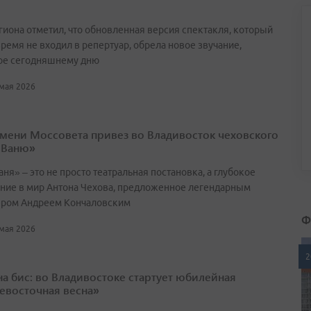
егиона отметил, что обновленная версия спектакля, который
ремя не входил в репертуар, обрела новое звучание,
ое сегодняшнему дню
 мая 2026
имени Моссовета привез во Владивосток чеховского
 Ваню»
ня» – это не просто театральная постановка, а глубокое
ние в мир Антона Чехова, предложенное легендарным
ром Андреем Кончаловским
Ф
 мая 2026
2
 на бис: во Владивостоке стартует юбилейная
евосточная весна»