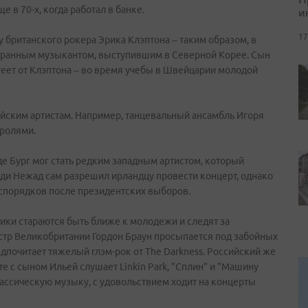
 в 70-х, когда работал в банке.
и
17
у британского рокера Эрика Клэптона – таким образом, в
странным музыкантом, выступившим в Северной Корее. Сын
теет от Клэптона – во время учебы в Швейцарии молодой
сийским артистам. Например, танцевальный ансамбль Игоря
тролями.
де Бург мог стать редким западным артистом, который
и Нежад сам разрешил ирландцу провести концерт, однако
спорядков после президентских выборов.
тики стараются быть ближе к молодежи и следят за
стр Великобритании Гордон Браун просыпается под забойных
едпочитает тяжелый глэм-рок от The Darkness. Российский же
е с сыном Ильей слушает Linkin Park, "Сплин" и "Машину
лассическую музыку, с удовольствием ходит на концерты