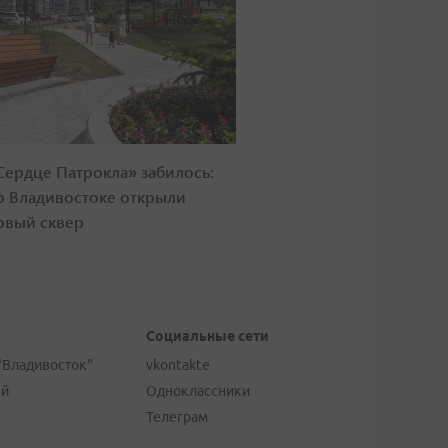
Сердце Патрокла» забилось:
о Владивостоке открыли
овый сквер
Социальные сети
"Владивосток"
vkontakte
ей
Одноклассники
Телеграм