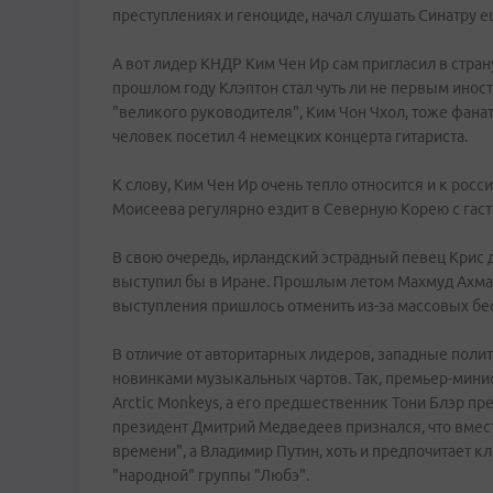
преступлениях и геноциде, начал слушать Синатру еще
А вот лидер КНДР Ким Чен Ир сам пригласил в стран
прошлом году Клэптон стал чуть ли не первым ино
"великого руководителя", Ким Чон Чхол, тоже фана
человек посетил 4 немецких концерта гитариста.
К слову, Ким Чен Ир очень тепло относится и к рос
Моисеева регулярно ездит в Северную Корею с гас
В свою очередь, ирландский эстрадный певец Крис 
выступил бы в Иране. Прошлым летом Махмуд Ахмад
выступления пришлось отменить из-за массовых бе
В отличие от авторитарных лидеров, западные поли
новинками музыкальных чартов. Так, премьер-мини
Arctic Monkeys, а его предшественник Тони Блэр пр
президент Дмитрий Медведеев признался, что вмест
времени", а Владимир Путин, хоть и предпочитает к
"народной" группы "Любэ".