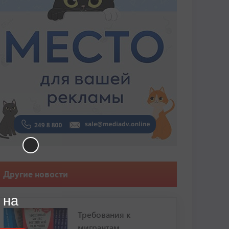
Другие новости
 на
Требования к
мигрантам