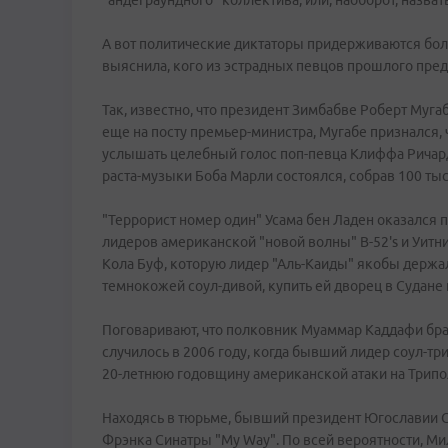
"андеграундного" коллектива, или, наоборот, назват
А вот политические диктаторы придерживаются более
выяснила, кого из эстрадных певцов прошлого пре
Так, известно, что президент Зимбабве Роберт Мугаб
еще на посту премьер-министра, Мугабе признался, 
услышать целебный голос поп-певца Клиффа Ричард
раста-музыки Боба Марли состоялся, собрав 100 тыся
"Террорист номер один" Усама бен Ладен оказался 
лидеров американской "новой волны" B-52's и Уитни
Кола Буф, которую лидер "Аль-Каиды" якобы держал 
темнокожей соул-дивой, купить ей дворец в Судане
Поговаривают, что полковник Муаммар Каддафи бра
случилось в 2006 году, когда бывший лидер соул-тр
20-летнюю годовщину американской атаки на Трипо
Находясь в тюрьме, бывший президент Югославии
Фрэнка Синатры "My Way". По всей вероятности, 