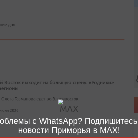
ние дня.
й Восток выходит на большую сцену: «Родники»
 регионы
 Олега Газманова едет во Владивосток
 июля 2026
облемы с WhatsApp? Подпишитесь
новости Приморья в MAX!