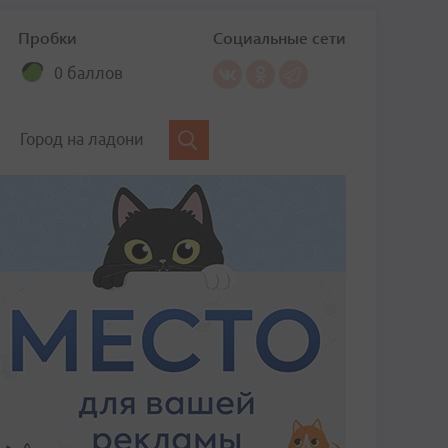
Пробки
Социальные сети
0 баллов
Город на ладони