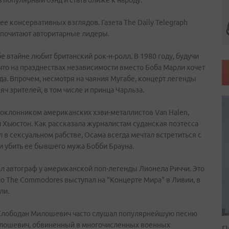
ь популярный бэнд и стать ближе к народу.
 консервативных взглядов. Газета The Daily Telegraph
дпочитают авторитарные лидеры.
е втайне любит британский рок-н-ролл. В 1980 году, будучи
что на празднествах независимости вместо Боба Марли хочет
а. Впрочем, несмотря на чаяния Мугабе, концерт легенды
ч зрителей, в том числе и принца Чарльза.
поклонником американских хэви-металлистов Van Halen,
 Хьюстон. Как рассказала журналистам суданская поэтесса
в сексуальном рабстве, Осама всегда мечтал встретиться с
 и убить ее бывшего мужа Бобби Брауна.
л автограф у американской поп-легенды Лионела Риччи. Это
ио The Commodores выступал на "Концерте Мира" в Ливии, в
ли.
 Слободан Милошевич часто слушал популярнейшую песню
Милошевич, обвиненный в многочисленных военных
П