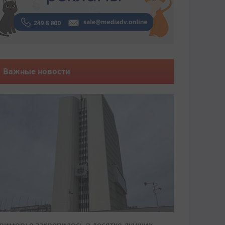
Важные новости
риморье закрепилось в десятке лучших