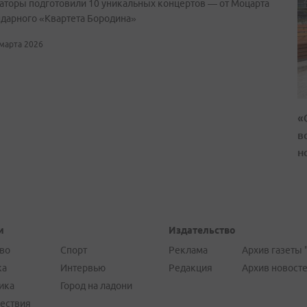
аторы подготовили 10 уникальных концертов — от Моцарта
ндарного «Квартета Бородина»
 марта 2026
«
в
н
и
Издательство
во
Спорт
Реклама
Архив газеты 
ка
Интервью
Редакция
Архив новост
ика
Город на ладони
ествия