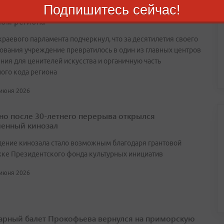
Подпишитесь сейчас!
о: Приморская картинная галерея стала культурным
ом региона
краевого парламента подчеркнул, что за десятилетия своего
ования учреждение превратилось в один из главных центров
ния для ценителей искусства и органичную часть
ного кода региона
 июня 2026
но после 30-летнего перерыва открылся
енный кинозал
ение кинозала стало возможным благодаря грантовой
ке Президентского фонда культурных инициатив
 июня 2026
арный балет Прокофьева вернулся на приморскую