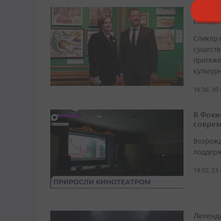
Волошк
символ
Спикер 
существ
притяже
культур
16:36, 30
В Фоки
соврем
Возрожд
поддерж
19:02, 23
Легенд