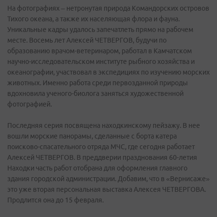
На фотографиях – нетронутая природа Командорских островов
Тихого океана, а также их населяющая флора и фауна.
Уникальные кадры удалось запечатлеть прямо на рабочем
месте. Восемь лет Алексей ЧЕТВЕРГОВ, будучи по
образованию врачом-ветеринаром, работал в Камчатском
научно-исследовательском институте рыбного хозяйства и
океанографии, участвовал в экспедициях по изучению морских
животных. Именно работа среди первозданной природы
вдохновила ученого-биолога заняться художественной
фотографией.
Последняя серия посвящена находкинскому пейзажу. В нее
вошли морские панорамы, сделанные с борта катера
поисково-спасательного отряда МЧС, где сегодня работает
Алексей ЧЕТВЕРГОВ. В преддверии празднования 60-летия
Находки часть работ отобрана для оформления главного
здания городской администрации. Добавим, что в «Вернисаже»
это уже вторая персональная выставка Алексея ЧЕТВЕРГОВА.
Продлится она до 15 февраля.