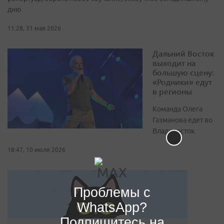
дню
11:28, 31 мая 2026
Дальний Восток
выходит на
большую сцену:
«Родники» едут
в регионы
Команда Олега
Газманова едет во
Владивосток
18:47, 10 июля 2026
Проблемы с
WhatsApp?
Подпишитесь на