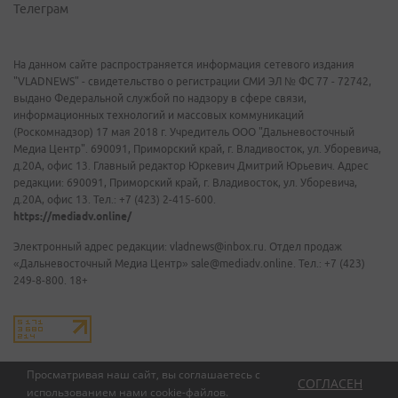
Телеграм
На данном сайте распространяется информация сетевого издания
"VLADNEWS" - свидетельство о регистрации СМИ ЭЛ № ФС 77 - 72742,
выдано Федеральной службой по надзору в сфере связи,
информационных технологий и массовых коммуникаций
(Роскомнадзор) 17 мая 2018 г. Учредитель ООО "Дальневосточный
Медиа Центр". 690091, Приморский край, г. Владивосток, ул. Уборевича,
д.20А, офис 13. Главный редактор Юркевич Дмитрий Юрьевич. Адрес
редакции: 690091, Приморский край, г. Владивосток, ул. Уборевича,
д.20А, офис 13. Тел.: +7 (423) 2-415-600.
https://mediadv.online/
Электронный адрес редакции: vladnews@inbox.ru. Отдел продаж
«Дальневосточный Медиа Центр» sale@mediadv.online. Тел.: +7 (423)
249-8-800. 18+
Просматривая наш сайт, вы соглашаетесь с
СОГЛАСЕН
использованием нами
cookie-файлов
.