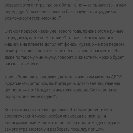
возрасте этого тигра, где он обитал. Они — специалисты, и нам
передадут. У них очень сильная база научных сотрудников,
возможности технические..."
О таком подарке накануне Нового года, признаются научные
сотрудники, даже не мечтали. Останки самого крупного
хищника на планете дополнят фонды музея. Уже при первом
осмотре стало ясно: скелет не весь — лишь фрагменты. Но
даже по такому минимуму, говорят, о животном можно будет
рассказать многое.
Ирина Волвенко, заведующая зоологическим музеем ДВГУ:
"Фрагменты остались, да. Когда речь идёт о зверях, главная
ценность — вот! Когда с этим, тоже хорошо. Без черепа на
порядок значение падает".
Кости тигра достаточно прочные. Чтобы перенести их в
зоологический музей, особая упаковка не нужна. 14-
килограммовый мешок с ценным экспонатом здесь ждали с
самого утра. Поэтому и разбирать посылку пришли