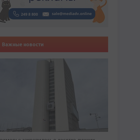
Важные новости
риморье закрепилось в десятке лучших