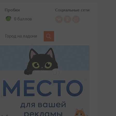
Пробки
Социальные сети
0 баллов
Город на ладони