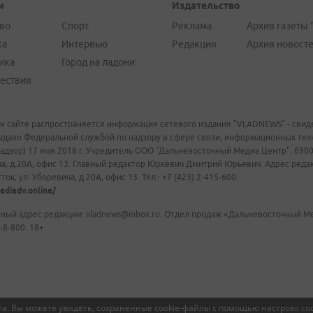
и
Издательство
во
Спорт
Реклама
Архив газеты 
ка
Интервью
Редакция
Архив новост
ика
Город на ладони
ествия
м сайте распространяется информация сетевого издания "VLADNEWS" - свиде
ыдано Федеральной службой по надзору в сфере связи, информационных те
адзор) 17 мая 2018 г. Учредитель ООО "Дальневосточный Медиа Центр". 69009
а, д.20А, офис 13. Главный редактор Юркевич Дмитрий Юрьевич. Адрес редакц
ок, ул. Уборевича, д.20А, офис 13. Тел.: +7 (423) 2-415-600.
ediadv.online/
ный адрес редакции: vladnews@inbox.ru. Отдел продаж «Дальневосточный Мед
-8-800. 18+
а. Вы можете увидеть, сохраненные cookie-файлы с помощью настроек coo