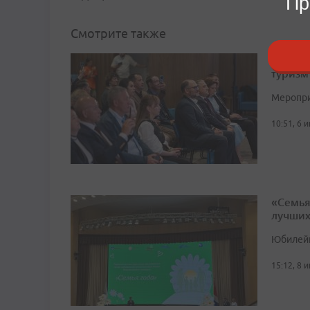
Пр
Смотрите также
«Влади
туризм
Меропри
10:51, 6 
«Семья
лучши
Юбилейн
15:12, 8 