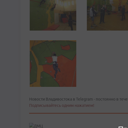
Новости Владивостока в Telegram - постоянно в тече
Подписывайтесь одним нажатием!