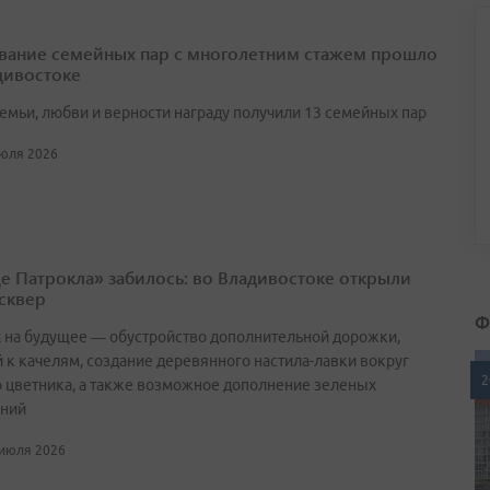
вание семейных пар с многолетним стажем прошло
дивостоке
семьи, любви и верности награду получили 13 семейных пар
июля 2026
е Патрокла» забилось: во Владивостоке открыли
сквер
Ф
х на будущее — обустройство дополнительной дорожки,
 к качелям, создание деревянного настила-лавки вокруг
2
о цветника, а также возможное дополнение зеленых
ний
 июля 2026