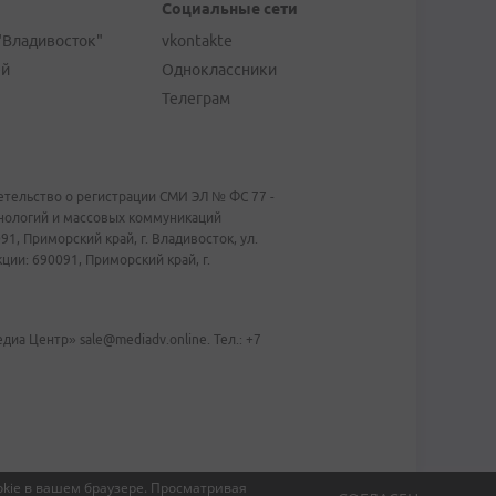
Социальные сети
"Владивосток"
vkontakte
ей
Одноклассники
Телеграм
тельство о регистрации СМИ ЭЛ № ФС 77 -
хнологий и массовых коммуникаций
1, Приморский край, г. Владивосток, ул.
ии: 690091, Приморский край, г.
иа Центр» sale@mediadv.online. Тел.: +7
kie в вашем браузере.
Просматривая