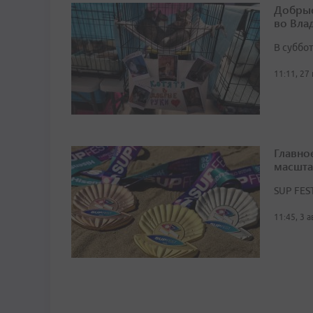
Добрые
во Вла
В суббо
11:11, 27
Главно
масшта
SUP FES
11:45, 3 