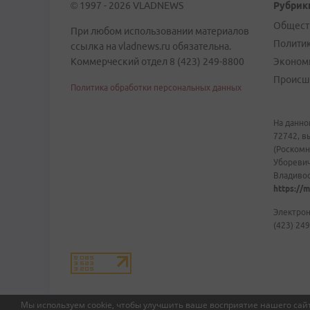
© 1997 - 2026 VLADNEWS
Рубрик
Общест
При любом использовании материалов
Полити
ссылка на vladnews.ru обязательна.
Коммерческий отдел 8 (423) 249-8800
Эконом
Происш
Политика обработки персональных данных
На данно
72742, в
(Роскомн
Уборевич
Владивост
https://m
Электрон
(423) 249
Мы используем cookie, чтобы улучшить ваше восприятие нашего сайт