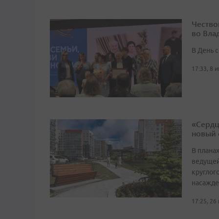
Чество
во Вла
В День 
17:33, 8 
«Сердц
новый 
В плана
ведущей
круглог
насажде
17:25, 26