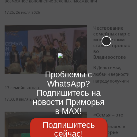
возможное дополнение зеленых насаждений
17:25, 26 июля 2026
Чествование
семейных пар с
многолетним
стажем прошло
во
Владивостоке
В День семьи,
Проблемы с
любви и верности
награду получили
WhatsApp?
13 семейных пар
Подпишитесь на
17:33, 8 июля 2026
новости Приморья
в MAX!
«Семья – это
целая
Подпишитесь
вселенная»: в
Приморье
сейчас!