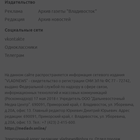
Издательство
Реклама
Архив газеты "Владивосток"
Редакция
Архив новостей
Социальные сети
vkontakte
Одноклассники
Телеграм
На данном сайте распространяется информация сетевого издания
"VLADNEWS" - свидетельство о регистрации СМИ ЭЛ № ФС 77 - 72742,
выдано Федеральной службой по надзору в сфере связи,
информационных технологий и массовых коммуникаций
(Роскомнадзор) 17 мая 2018 г. Учредитель ООО "Дальневосточный
Медиа Центр". 690091, Приморский край, г. Владивосток, ул. Уборевича,
д.20А, офис 13. Главный редактор Юркевич Дмитрий Юрьевич. Адрес
редакции: 690091, Приморский край, г. Владивосток, ул. Уборевича,
д.20А, офис 13. Тел.: +7 (423) 2-415-600.
https://mediadv.online/
Электронный адрес редакции: vladnews@inbox.ru. Отдел продаж