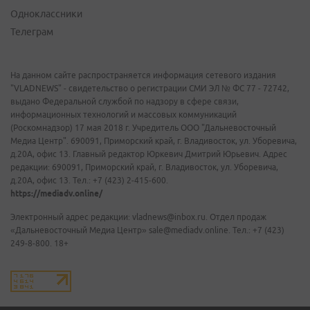
Одноклассники
Телеграм
На данном сайте распространяется информация сетевого издания
"VLADNEWS" - свидетельство о регистрации СМИ ЭЛ № ФС 77 - 72742,
выдано Федеральной службой по надзору в сфере связи,
информационных технологий и массовых коммуникаций
(Роскомнадзор) 17 мая 2018 г. Учредитель ООО "Дальневосточный
Медиа Центр". 690091, Приморский край, г. Владивосток, ул. Уборевича,
д.20А, офис 13. Главный редактор Юркевич Дмитрий Юрьевич. Адрес
редакции: 690091, Приморский край, г. Владивосток, ул. Уборевича,
д.20А, офис 13. Тел.: +7 (423) 2-415-600.
https://mediadv.online/
Электронный адрес редакции: vladnews@inbox.ru. Отдел продаж
«Дальневосточный Медиа Центр» sale@mediadv.online. Тел.: +7 (423)
249-8-800. 18+